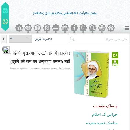
ذخیره کریں
कोई भी मुसलमान उसूले दीन में तक़लीद
(दूसरे की बात का अनुसरण करना) नहीं
कर सकता। लेकिन फ़ुरूए दीन में अगर
मुजतहिद (यानि जो व्यक्ति ईश्वरीय
आदेशों को तर्क से स्वंय हासिल कर
सकता हो) तो अपने विश्वास के मुताबिक
काम करे। और अगर मुजतहिद नही है
منسلک صفحات
तो उसे चाहिए कि दूसरे मुजतहिद की
خواتین کے احکام
तक़लीद करे यानि उसके बताए हुए रास्ते
مناسک عمره مفرده
पर चले।