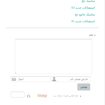
مناسک حج
استفتائات جدید 03
مناسک جامع حج
استفتائات جدید 01
متن
*
بھیجیں
حفاظتی کوڈ غلط ہے.
*