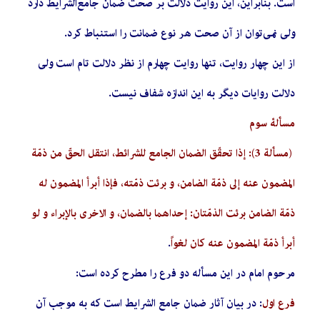
است. بنابراین، این روایت دلالت بر صحت ضمان جامع‌الشرایط دارد
ولی نمی‌توان از آن صحت هر نوع ضمانت را استنباط کرد.
از این چهار روایت، تنها روایت چهارم از نظر دلالت تام است ولی
دلالت روایات دیگر به این اندازه شفاف نیست.
مسألۀ سوم
(مسألة 3): إذا تحقّق الضمان الجامع للشرائط، انتقل الحقّ من ذمّة
المضمون عنه إلى‌ ذمّة الضامن، و برئت ذمّته، فإذا أبرأ المضمون له
ذمّة الضامن برئت الذمّتان: إحداهما بالضمان، و الاخرى‌ بالإبراء و لو
أبرأ ذمّة المضمون عنه كان لغواً
.
مرحوم امام در این مسأله دو فرع را مطرح کرده است:
فرع اول
: در بیان آثار ضمان جامع الشرایط است که به موجب آن