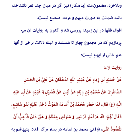
وبالاخره، مضمون‌عنه (بدهکار) نیز اگر در میان چند نفر ناشناخته
باشد ضمانت به صورت مبهم و مردد، صحیح نیست.
اقوال فقها در این زمینه بررسی شد و اکنون به روایات آن می­
پردازیم که در مجموع چهار تا هستند و البته دلالت برخی از آن­ها
هم خالی از ابهام نیست:
روایت اول:
عَنْ حُمَيْدِ بْنِ زِيَادٍ عَنْ عُبَيْدِ اللَّهِ الدِّهْقَانِ عَنْ عَلِيِّ بْنِ الْحَسَنِ
الطَّاطَرِيِّ عَنْ مُحَمَّدِ بْنِ زِيَادٍ عَنْ أَبَانٍ عَنْ فُضَيْلٍ وَ عُبَيْدٍ عَنْ أَبِي عَبْدِ
اللَّهِ (ع) قَالَ: لَمَّا حَضَرَ مُحَمَّدَ بْنَ‏ أُسَامَةَ الْمَوْتُ‏ دَخَلَ‏ عَلَيْهِ بَنُو هَاشِمٍ،
فَقَالَ لَهُمْ: قَدْ عَرَفْتُمْ قَرَابَتِي وَ مَنْزِلَتِي مِنْكُمْ وَ عَلَيَّ دَيْنٌ فَأُحِبُّ أَنْ
تَقْضُوهُ‏ عَنِّي
، (وقتی محمد بن اسامه در بستر مرگ افتاد، بنی­هاشم به