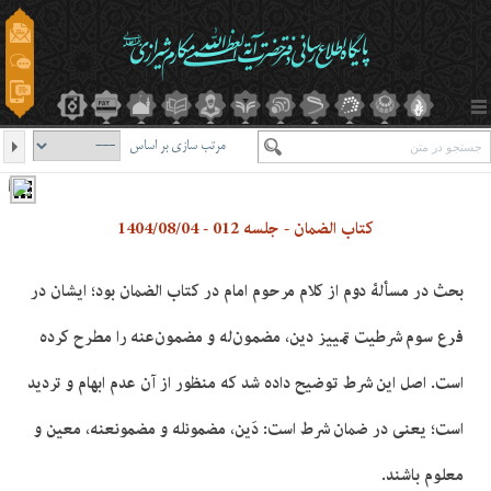
مرتب سازی بر اساس
کتاب الضمان - جلسه 012 - 1404/08/04
بحث در مسألۀ دوم از کلام مرحوم امام در کتاب الضمان بود؛ ایشان در
فرع سوم شرطیت تمییز دین، مضمون‌له و مضمون‌عنه را مطرح کرده
است. اصل این شرط توضیح داده شد که منظور از آن عدم ابهام و تردید
است؛ یعنی در ضمان شرط است: دَین، مضمون­له و مضمون­عنه، معین و
معلوم باشند.