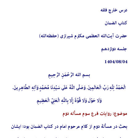
درس خارج فقه
کتاب الضمان
حضرت آیت‌الله العظمی مکارم شیرازی (حفظه‌الله)
جلسه دوازدهم
1404/08/04
بسم الله الرَّحْمَنِ الرَّحِيمِ
الْحَمْدُ لِلَّهِ رَبِّ الْعَالَمِينَ. وَصَلَّى اللَّهُ عَلَى سَيِّدِنَا مُحَمَّدٍ وَآلِهِ الطَّاهِرِينَ.
وَلَا حَوْلَ وَلَا قُوَّةَ إِلَّا بِاللَّهِ الْعَلِيِّ الْعَظِيمِ
موضوع: روایات فرع سوم مسأله دوم
بحث در مسألۀ دوم از کلام مرحوم امام در کتاب الضمان بود؛ ایشان