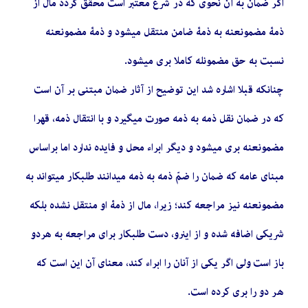
اگر ضمان به آن نحوی که در شرع معتبر است محقق گردد مال از
ذمۀ مضمون­عنه به ذمۀ ضامن منتقل می­شود و ذمۀ مضمون­عنه
نسبت به حق مضمون­له کاملا بری می­شود.
چنانکه قبلا اشاره شد این توضیح از آثار ضمان مبتنی بر آن است
که در ضمان نقل ذمه به ذمه صورت می­گیرد و با انتقال ذمه، قهرا
مضمون­عنه بری می­شود و دیگر ابراء محل و فایده ندارد اما براساس
مبنای عامه که ضمان را ضمّ ذمه به ذمه می­دانند طلبکار می­تواند به
مضمون­عنه نیز مراجعه کند؛ زیرا، مال از ذمۀ او منتقل نشده بلکه
شریکی اضافه شده و از این­رو، دست طلبکار برای مراجعه به هردو
باز است ولی اگر یکی از آنان را ابراء کند، معنای آن این است که
هر دو را بری کرده است.