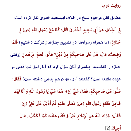
روایت دوم:
مطابق نقل مرحوم شیخ در خلاف ابی­سعید خدری نقل کرده است:
فِي الْخِلَافِ عَنْ أَبِي سَعِيدٍ الْخُدْرِيِّ قَالَ: كُنَّا مَعَ رَسُولِ اللَّهِ (ص) فِي
جَنَازَةٍ،
(ما همراه رسول­خدا در تشییع جنازه­ای شرکت داشتیم)
فَلَمَّا
وُضِعَتْ، قَالَ: هَلْ عَلَى صَاحِبِكُمْ مِنْ دَيْنٍ؟ قَالُوا: نَعَمْ، دِرْهَمَانِ
(وقتی
جنازه را گذاشتند، پیامبر از آنان سؤال کرد که آیا رفیق شما دَینی بر
عهده داشته است؟ گفتند: آری، دو درهم بدهی داشته است)
فَقَالَ:
صَلُّوا عَلَى صَاحِبِكُمْ، فَقَالَ عَلِيٌّ (ع)- هُمَا عَلَيَّ يَا رَسُولَ اللَّهِ وَ أَنَا لَهُمَا
ضَامِنٌ فَقَامَ رَسُولُ اللَّهِ (ص) فَصَلَّى عَلَيْهِ ثُمَّ أَقْبَلَ عَلَى عَلِيٍّ (ع)-
فَقَالَ: جَزَاكَ اللَّهُ عَنِ الْإِسْلَامِ خَيْراً وَ فَكَّ رِهَانَكَ‏ كَمَا فَكَكْتَ‏ رِهَانَ‏
أَخِيكَ
.
[2]