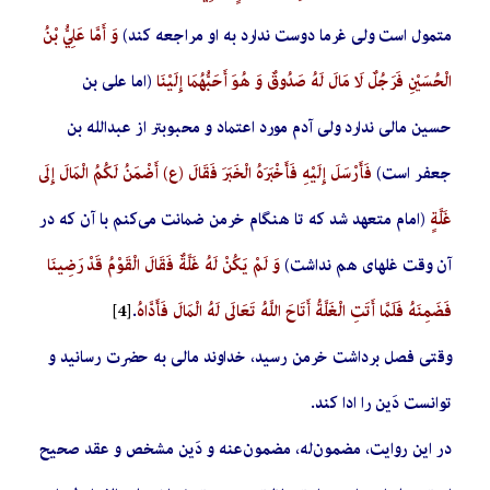
متمول است ولی غرما دوست ندارد به او مراجعه کند)
وَ أَمَّا عَلِيُّ بْنُ
الْحُسَيْنِ فَرَجُلٌ لَا مَالَ لَهُ صَدُوقٌ وَ هُوَ أَحَبُّهُمَا إِلَيْنَا
(اما علی بن
حسین مالی ندارد ولی آدم مورد اعتماد و محبوبتر از عبدالله بن
جعفر است)
فَأَرْسَلَ إِلَيْهِ فَأَخْبَرَهُ الْخَبَرَ فَقَالَ (ع) أَضْمَنُ لَكُمُ الْمَالَ إِلَى
غَلَّةٍ
(امام متعهد شد که تا هنگام خرمن ضمانت می‌کنم با آن که در
آن وقت غله­ای هم نداشت)
وَ لَمْ يَكُنْ لَهُ غَلَّةٌ فَقَالَ الْقَوْمُ قَدْ رَضِينَا
فَضَمِنَهُ فَلَمَّا أَتَتِ الْغَلَّةُ أَتَاحَ اللَّهُ تَعَالَى لَهُ الْمَالَ فَأَدَّاهُ
.
[4]
وقتی فصل برداشت خرمن رسید، خداوند مالی به حضرت رسانید و
توانست دَین را ادا کند.
در این روایت، مضمون‌له، مضمون‌عنه و دَین مشخص و عقد صحیح