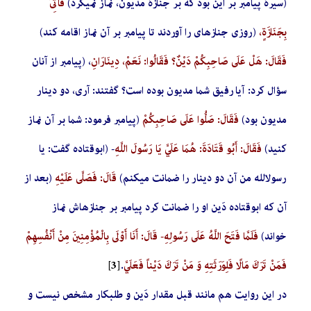
(سیرۀ پیامبر بر این بود که بر جنازۀ مدیون، نماز نمی­کرد)
فَأُتِيَ
بِجَنَازَةٍ،
(روزی جنازه­ای را آوردند تا پیامبر بر آن نماز اقامه کند)
فَقَالَ: هَلْ عَلَى صَاحِبِكُمْ دَيْنٌ؟ فَقَالُوا: نَعَمْ، دِينَارَانِ
، (پیامبر از آنان
سؤال کرد: آیا رفیق شما مدیون بوده است؟ گفتند: آری، دو دینار
مدیون بود)
فَقَالَ: صَلُّوا عَلَى صَاحِبِكُمْ
(پیامبر فرمود: شما بر آن نماز
کنید)
فَقَالَ: أَبُو قَتَادَةَ: هُمَا عَلَيَّ يَا رَسُولَ اللَّهِ
- (ابوقتاده گفت: یا
رسول­الله من آن دو دینار را ضمانت می­کنم)
قَالَ: فَصَلَّى عَلَيْهِ
(بعد از
آن که ابوقتاده دَین او را ضمانت کرد پیامبر بر جنازه­اش نماز
خواند)
فَلَمَّا فَتَحَ اللَّهُ عَلَى رَسُولِهِ- قَالَ: أَنَا أَوْلَى بِالْمُؤْمِنِينَ مِنْ أَنْفُسِهِمْ
فَمَنْ تَرَكَ‏ مَالًا فَلِوَرَثَتِهِ‏ وَ مَنْ تَرَكَ دَيْناً فَعَلَيَّ
.
[3]
در این روایت هم مانند قبل مقدار دَین و طلبکار مشخص نیست و