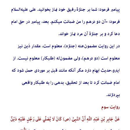
پیامبر فرمود: شما بر جنازۀ رفیق خود نماز بخوانید. علی علیه‌السلام
فرمود: «آن دو درهم را من ضمانت می­کنم. بعد، پیامبر در حق امام
دعا کرد و بر جنازۀ آن مرد نماز خواند.
در این روایت مضمون‌عنه (جنازه)، معلوم است، مقدار دَین نیز
معلوم است (دو درهم)، ولی مضمون‌له (طلبکار) معلوم نیست. از
این­رو،حدیث ابهام دارد مگر آنکه مانند قبل بر موردی حمل شود که
امام ضمانت کرد تا بعد از تحقیق، بدهی را به طلبکار واقعی
بپردازند.
روایت سوم
عَنْ جَابِرِ بْنِ عَبْدِ اللَّهِ‏ أَنَّ النَّبِيَّ (ص) كَانَ لَا يُصَلِّي عَلَى رَجُلٍ عَلَيْهِ دَيْنٌ