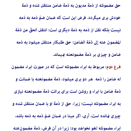
حق مضمون­له از ذمۀ مدیون به ذمۀ ضامن منتقل شده و ذمۀ
خودش بری می­گردد. فرض این است که ضمان ضمّ ذمه به ذمه
نیست بلکه نقل از ذمه به ذمۀ دیگری است: انتقل الحقّ من ذمّة
المضمون عنه إلى‌ ذمّة الضامن؛ حق طلبکار منتقل می­شود به ذمه
ضامن و چیزی بر ذمۀ مضمون­عنه نمی­ماند.
فرع دوم
: مربوط به ابراء مضمون­له است که در صورت ابراء مضمون
له ضامن را ذمه هر دو بری می­شود، ذمۀ مضمون­عنه با ضمانت و
ذمۀ ضامن با ابراء و روشن است برای برائت ذمۀ مضمون­عنه نیازی
به ابراء مضمون­له نیست؛ زیرا، حق از ذمۀ او با ضمان منتقل شده و
چیزی نمانده است، آری، اگر مبنا در ضمان ضمّ ذمه به ذمه باشد،
ابراء مضمون­له لغو نخواهد بود؛ زیرا در آن فرض، ذمۀ مضمون‌عنه