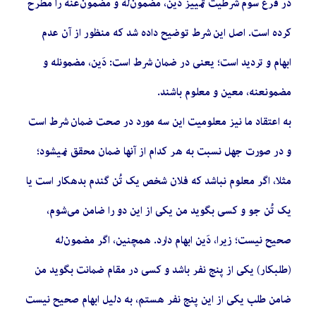
در فرع سوم شرطیت تمییز دین، مضمون‌له و مضمون‌عنه را مطرح
کرده است. اصل این شرط توضیح داده شد که منظور از آن عدم
ابهام و تردید است؛ یعنی در ضمان شرط است: دَین، مضمون­له و
مضمون­عنه، معین و معلوم باشند.
به اعتقاد ما نیز معلومیت این سه مورد در صحت ضمان شرط است
و در صورت جهل نسبت به هر کدام از آن­ها ضمان محقق نمی­شود؛
مثلا، اگر معلوم نباشد که فلان شخص یک تُن گندم بدهکار است یا
یک تُن جو و کسی بگوید من یکی از این دو را ضامن می‌شوم،
صحیح نیست؛ زیرا، دَین ابهام دارد. همچنین، اگر مضمون‌له
(طلبکار) یکی از پنج نفر باشد و کسی در مقام ضمانت بگوید من
ضامن طلب یکی از این پنج نفر هستم، به دلیل ابهام صحیح نیست