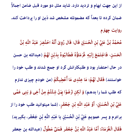
از این جهت ابهام و تردید دارد. شاید مثل دو مورد قبل ضامن اجمالاً
ضمان کرده تا بعداً که مضمون­له مشخص شد دَین او را پرداخت کند.
روایت چهارم
مُحَمَّدُ بْنُ عَلِيِّ بْنِ الْحُسَيْنِ قَالَ: قَالَ رُوِيَ‏ أَنَّهُ احْتُضِرَ عَبْدُ اللَّهِ بْنُ
الْحَسَنِ- فَاجْتَمَعَ إِلَيْهِ غُرَمَاؤُهُ فَطَالَبُوهُ بِدَيْنٍ لَهُمْ
(عبدالله بن حسن
در حال احتضار بود و طلبکارانش گرد او جمع شدند و طلب خود را
خواستند)
فَقَالَ لَهُمْ: مَا عِنْدِي مَا أُعْطِيكُمْ
(من خودم چیزی ندارم
که طلب شما را بدهم)
وَ لَكِنِ ارْضَوْا بِمَنْ شِئْتُمْ مِنْ أَخِي وَ بَنِي عَمِّي
عَلِيِّ بْنِ الْحُسَيْنِ- أَوْ عَبْدِ اللَّهِ بْنِ جَعْفَرٍ
، (شما می­توانید طلب خود را از
برادرم و پسر عمویم عَلِيِّ بْنِ الْحُسَيْنِ یا عَبْدِ اللَّهِ بْنِ جَعْفَر، بگیرید)
فَقَالَ الْغُرَمَاءُ: أَمَّا عَبْدُ اللَّهِ بْنُ جَعْفَرٍ فَمَلِيٌ‏ مَطُولٌ
(عبدالله بن جعفر