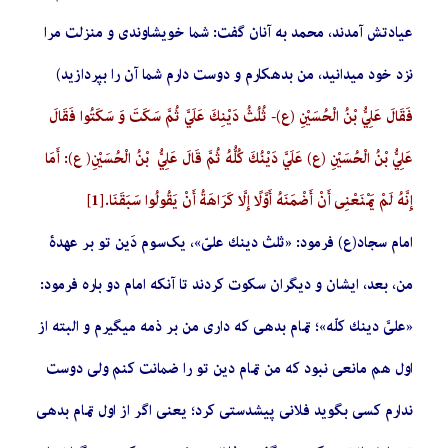
عیادتش آمدند، محمد به آنان گفت: شما خویشاوندی و منزلت مرا
نزد خود می­دانید، من بدهکارم و دوست دارم شما آن را بپردازید)
فَقَالَ عَلِيُّ بْنُ الْحُسَيْنِ (ع)- ثُلُثُ دَيْنِكَ عَلَيَّ ثُمَّ سَكَتَ وَ سَكَتُوا فَقَالَ
عَلِيُّ بْنُ الْحُسَيْنِ (ع) عَلَيَّ دَيْنُكَ كُلُّهُ ثُمَّ قَالَ عَلِيُّ بْنُ الْحُسَيْنِ( ع): أَمَا
إِنَّهُ لَمْ يَمْنَعْنِي أَنْ أَضْمَنَهُ أَوَّلًا إِلَّا كَرَاهَةُ أَنْ يَقُولُوا سَبَقَنَا.
[1]
امام سجاد(ع) فرمود: «ثلث دینك علیّ»، یک‌سوم دَین تو بر عهدۀ
من، بعد، ایشان و دیگران سکوت کردند تا آنکه امام دو باره فرمود:
«علیَّ دینك کلّه»؛ تمام بدهی که داری من بر ذمه می­گیرم و البته از
اول هم مانعی نبود که من تمام دین تو را ضمانت کنم ولی دوست
ندارم کسی بگوید فلانی پیش­دستی کرد؛ یعنی اگر از اول تمام بدهی