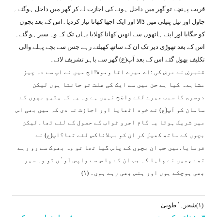
قریب پہنچے تو گھر میں داخل ہونے کی اجازت لے کر گھر میں داخل ہوگئے۔
چاول اور تیل پتیلی میں ڈالا اور ایک اچھا کھانا تیار کردیا۔اس کے بعد بچوں
کو جگایا اور اپنے ہاتھوں سے انھیں کھانا کھلایا یہاں تک کہ وہ سیر ہو گئے۔
اس کے بعد تھوڑی دیر تک ان کے ساتھ کھیلتے رہے جس سے بچے پہلے والی
تکلیف بھول گئے اس کے بعد آپ(ع) گھر سے باہر تشریف لائے۔
قنبرۻ نے عرض کی :اے میرے آقا ومولا!آج میں نے آپ سے دہ چیز
مشاہدہ کیا ہے جن میں سے ایک کی علت تو جانتا ہوں لیکن
دوسری کا سبب میرے لئے واضح نہیں ہے وہ یہ کہ یتیم بچوں کے
سامان کو آپ(ع) نے خود اٹھایا اور اجازت نہ دی کہ میں بھی اس
میں شریک ہوتا یہ کام اجرو ثواب کے حصول کے لئے تھا۔لیکن
بچوں کے ساتھ کھیل کر ان کو بہلاناکس لئے تھا؟آپ(ع) نے
فرمایا:میں جب ان بچوں کے پاس گیا تھا تو وہ بھوک سے رو رہے
تھے ،میں نے چاہا کہ جب ان کے پا س سے واپس آوٴں تو وہ سیر
بھی ہوچکے ہوں اور ہنس بھی رہے ہوں۔ (۱)
(۱)شجرہٴ طوبیٰ