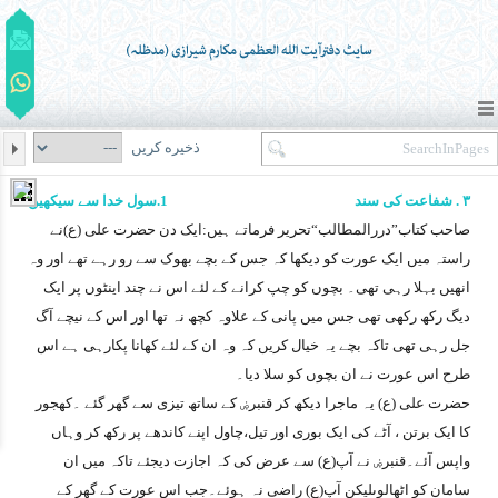
ذخیره کریں
۳ . شفاعت کی سند
1.سول خدا سے سیکھیں
صاحب کتاب”دررالمطالب“تحریر فرماتے ہیں:ایک دن حضرت علی (ع)نے
راستہ میں ایک عورت کو دیکھا کہ جس کے بچے بھوک سے رو رہے تھے اور وہ
انھیں بہلا رہی تھی۔ بچوں کو چپ کرانے کے لئے اس نے چند اینٹوں پر ایک
دیگ رکھ رکھی تھی جس میں پانی کے علاوہ کچھ نہ تھا اور اس کے نیچے آگ
جل رہی تھی تاکہ بچے یہ خیال کریں کہ وہ ان کے لئے کھانا پکارہی ہے اس
طرح اس عورت نے ان بچوں کو سلا دیا۔
حضرت علی (ع) یہ ماجرا دیکھ کر قنبرۻ کے ساتھ تیزی سے گھر گئے ۔کھجور
کا ایک برتن ، آٹے کی ایک بوری اور تیل،چاول اپنے کاندھے پر رکھ کر وہاں
واپس آئے۔قنبرۻ نے آپ(ع) سے عرض کی کہ اجازت دیجئے تاکہ میں ان
سامان کو اٹھالوںلیکن آپ(ع) راضی نہ ہوئے۔جب اس عورت کے گھر کے