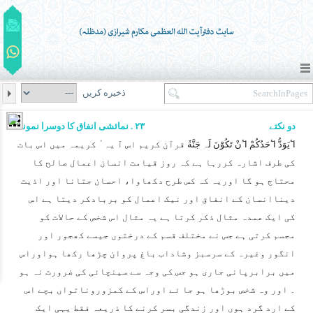
ذخیره کریں
دو نکتے
۲۳ . نمائشی انفاق کا دوسرا نمونہ
اٴَیَوَدُّ اٴَحَدُکُمْ اٴَنْ تَکُوْنَ لَہ جَنَّة
ٌ قرآن کریم اس آ یہٴ کریمہ میں اس بات
کی طرف اشارہ کررہا ہے کہ روز قیامت انسان اعمال صالح کا
محتاج ہو گا اوریہ کہ کس طرح دکھاوا، احسان جتانا اور اذیت
دیناانسان کے انفاق اور نیک اعمال کو بربادکر دیتا ہے اس
کی ایک عمدہ مثال ذکر کرتا ہے یہ مثال اس شخص کے حالات کو
مجسم کرتی ہے جس نے مختلف قسم کے درختوں جیسے کھجور اور
انگور وغیرہ کے سرسبز وشاداب باغ پروان چڑھا رکھا ہواوراس
میں برابرپانی جاری ہو جس کی وجہ سے سینچائی کی ضرورت نہ ہو
۔ اور وہ شخص بوڑھا ہو جا ئے اوراس کے کمزوروناتواں بچے اس
کے ارد گرد ہوں اور زندگی بسر کرنے کا ذریعہ فقط یہی ایک