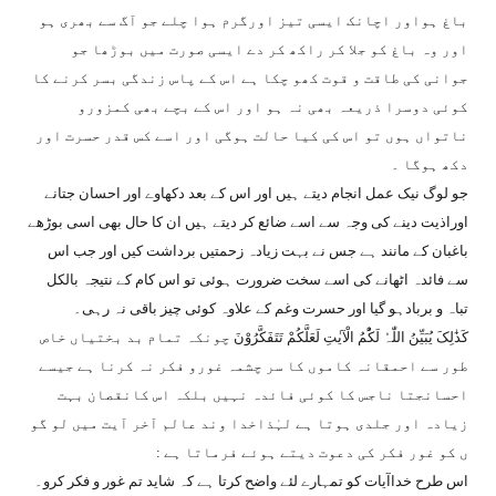
باغ ہواور اچانک ایسی تیز اورگرم ہوا چلے جو آگ سے بھری ہو
اور وہ باغ کو جلا کر راکھ کر دے ایسی صورت میں بوڑھا جو
جوانی کی طاقت و قوت کھو چکا ہے اس کے پاس زندگی بسر کرنے کا
کوئی دوسرا ذریعہ بھی نہ ہو اور اس کے بچے بھی کمزورو
ناتواں ہوں تو اس کی کیا حالت ہوگی اور اسے کس قدر حسرت اور
دکھ ہوگا ۔
جو لوگ نیک عمل انجام دیتے ہیں اور اس کے بعد دکھاوے اور احسان جتانے
اوراذیت دینے کی وجہ سے اسے ضائع کر دیتے ہیں ان کا حال بھی اسی بوڑھے
باغبان کے مانند ہے جس نے بہت زیادہ زحمتیں برداشت کیں اور جب اس
سے فائدہ اٹھانے کی اسے سخت ضرورت ہوئی تو اس کام کے نتیجہ بالکل
تباہ و بربادہو گیا اور حسرت وغم کے علاوہ کوئی چیز باقی نہ رہی۔
کَذَٰلِکَ یُبَیِّنُ اللّٰہُ لَکُْمُ الْآیٰتِ لَعَلَّکُمْ تَتَفَکَّرُوْنَ
چونکہ تمام بد بختیاں خاص
طور سے احمقانہ کاموں کا سر چشمہ غورو فکر نہ کرنا ہے جیسے
احسانجتا ناجس کا کوئی فائدہ نہیں بلکہ اس کانقصان بہت
زیادہ اور جلدی ہوتا ہے لہٰذاخدا وند عالم آخر آیت میں لو گو
ں کو غور فکر کی دعوت دیتے ہوئے فرماتا ہے :
اس طرح خداآیات کو تمہارے لئے واضح کرتا ہے کہ شاید تم غور و فکر کرو۔