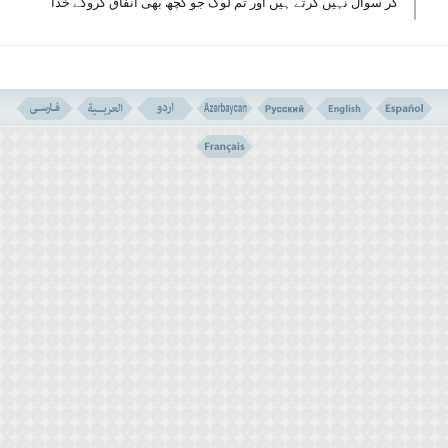
کر سوال نہیں کرتے ہیں اور تم لوگ جو کچھ بھی انفاق کروگے خدا
اسے خوب جانتا ہے۔ (سورہٴ بقرہ: آیت۲۷۳)
توضیح
اس آیہٴ کریمہ کے شان نزول کے بارے میں امام محمد
باقر(ع) سے منقول ہے کہ یہ آیت اصحاب صفہ کے بارے میں
نازل ہوئی ہے۔
(اصحاب صفہ مکہ اور اطراف مدینہ کے تقر یباً چار سو مسلمان
تھے جن کے نہ ہی مدینہ میں گھر تھے اور نہ ہی کوئی رشتہ دار
جس کے یہاں جا سکیں لہٰذا یہ افراد مسجد النبی میں مقیم تھے
اور میدان جہاد میں جانے کے لئے اپنی تیاری کا اعلان کرتے تھے
)لیکن چونکہ ان کا مسجد میں رہنا مسجد کی شان کے مطابق نہ
تھا لہٰذا ان کو حکم دیا کہ مسجد کے کنارے صفہ( ایک بڑے اور وسیع
چبوترے )پر منتقل ہو جائیںتومذکورہ بالا آیت ناز ل ہوئی اور
دوسرے لوگوں کو حکم دیا کہ اپنے امکان بھر اپنے ان دینی بھا ئیوں
کی مدد سے دریغ نہ کریںاور مسلمانوں نے ایسا ہی کیا (یعنی
سبھی نے اپنی حیثیت کے مطابق ان کی مددکی۔)
پروردگار عالم نے اس آیہٴ کریمہ میں اپنی راہ میں انفاق کے
بہترین مواقع اور مقامات کو بیان کیا ہے اور وہ مندرجہٴ ذیل