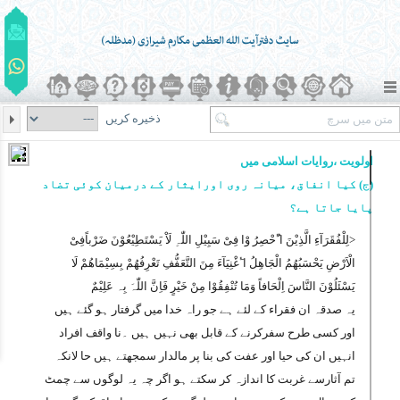
ذخیره کریں
اولویت ،روایات اسلامی میں
(ج) کیا انفاق، میانہ روی اورایثار کے درمیان کوئی تضاد
پایا جاتا ہے؟
<لِلْفُقَرَآءِ الَّذِیْنَ اٴُحْصِرُ وْا فِیْ سَبِیْلِ اللّٰہِ لَاْ یَسْتَطِیْعُوْنَ ضَرْباًفِیْ
الْاَرْضِ یَحْسَبُھُمُ الْجَاھِلُ اٴَغْنِیَآءَ مِنَ التَّعَفُّفِ تَعْرِفُھُمْ بِسِیْمَاھُمْ لَا
یَسْئَلُوْنَ النَّاسَ اِلْحَافاً وَمَا تُنْفِقُوْا مِنْ خَیْرٍ فَاِنَّ اللّٰہَ بِہ عَلِیْمٌ
یہ صدقہ ان فقراء کے لئے ہے جو راہ خدا میں گرفتار ہو گئے ہیں
اور کسی طرح سفرکرنے کے قابل بھی نہیں ہیں ۔نا واقف افراد
انہیں ان کی حیا اور عفت کی بنا پر مالدار سمجھتے ہیں حا لانکہ
تم آثارسے غربت کا اندازہ کر سکتے ہو اگر چہ یہ لوگوں سے چمٹ