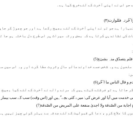
 جو اس نے اپنی آخرت کے لئےخرچ کیا ہے۔
ٴخّرتہ فللوارث
(۴)
ہارا ہے جو تم نے اپنی آخرت کے لئے بھیج رکھا ہے اور جو چھوڑ کر جاو
ت کی نشاندہی کرتا ہے کہ بعض ورثہ میراث پر اس طرح دل باختہ ہو جا تے
 فلم یتصدّق منہ بشیٓء
(5)
 ملعون ہے وہ شخص جسے خداوندعالم مال وثروت عطا کرے اور وہ اس میں سے
دم و قال الناس ما اٴخّر
(
6
)
ر جاتا ہے تو فرشتے کہتے ہیں کہ مرنے والے نے آخرت کے لئے کیا بھیج 
جابة من الصّدقة ولا اجدیٰ منفعة علی المریض من الصّدقة
(7)
ں کا علاج کرو ، دعا کی قبولیت کے لئے صدقہ سے بہتر کوئی چیز نہیں ہے