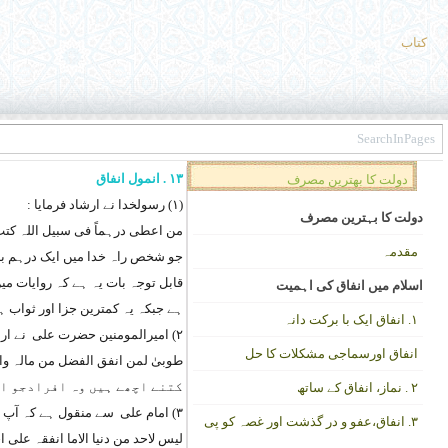
کتاب
۱۳ . انمول انفاق
دولت کا بهترین مصرف
(۱) رسولخدا نے ارشاد فرمایا :
دولت کا بہترین مصرف
من اعطی درہماً فی سبیل اللہ کتب
مقدمہ
جو شخص راہ خدا میں ایک درہم بھی
قابل توجہ بات یہ ہے کہ روایات می
اسلام میں انفاق کی اہمیت
ہے جبکہ یہ کمترین جزا اور ثواب ہے
۱. انفاق ایک با برکت دانہ
۲) امیرالمومنین حضرت علی نے ارشادفرمایا:
انفاق اورسماجی مشکلات کا حل
طوبیٰ لمن انفق الفضل من مالہ و
کتنے اچھے ہیں وہ افرادجو اپ
۲ . نماز، انفاق کے ساتھ
۳) امام علی سے منقول ہے کہ آپ نے ارشادفرمایا:
۳. انفاق،عفو و در گذشت اور غصہ کو پی
لیس لاحد من دنیا الاما انفقہ علی ا