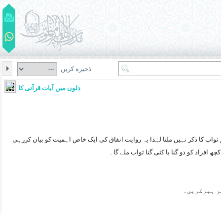
ذخیره کریں
دلوں میں آیات قرآنی کا نفوذ
اب کا ذکر نہیں ملتا لہٰذا یہ روایت انفاق کی ایک خاص اہمیت کو بیان کررہی
ھ افراد کو دو گنا یا کئی گنا ثواب ملے گا۔
ر ہیزکریں۔