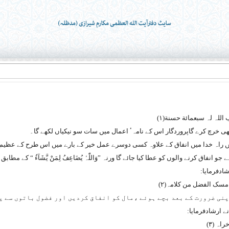
 اللہ لہ سبعمائة حسنة
(۱)
 خرچ کرے گاپروردگار اس کے نامہٴ اعمال میں سات سو نیکیاں لکھے گا۔
ں راہ خدا میں انفاق کے علاوہ کسی دوسرے عمل خیر کے بارے میں اس طرح کے عظیم ثو
 جو انفاق کرنے والوں کو عطا کیا جائے گا ورنہ
”وَاللّٰہُ یُضَاعِفُ لِمَنْ یَّشَآءُ
“ کے مطابق کچ
امسک الفضل من کلامہ
(۲)
نی ضرورت کے بعد بچے ہوئے ،مال کو انفاق کردیں اور فضول باتوں سے پ
خراہ
(۳)