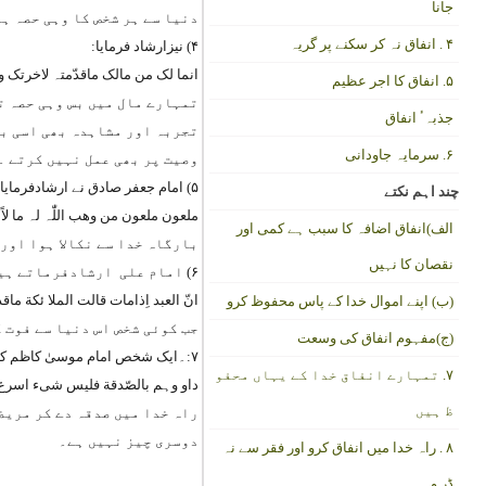
جانا
دنیا سے ہر شخص کا وہی حصہ ہے
۴ . انفاق نہ کر سکنے پر گریہ
۴) نیزارشاد فرمایا:
انما لک من مالک ماقدّمتہ لاخرتک وا
۵. انفاق کا اجر عظیم
تمہارے مال میں بس وہی حصہ تم
جذبہٴ انفاق
تجربہ اور مشاہدہ بھی اسی با
۶. سرمایہ جاودانی
وصیت پر بھی عمل نہیں کرتے ۔
۵) امام جعفر صادق نے ارشادفرمایا:
چند اہم نکتے
ملعون ملعون من وھب اللّٰہ لہ ما لاً
الف)انفاق اضافہ کا سبب ہے کمی اور
بارگاہ خدا سے نکالا ہوا اور
نقصان کا نہیں
۶) امام علی ارشادفرماتے ہیں:
انّ العبد اِذامات قالت الملا ئکة ماق
(ب) اپنے اموال خدا کے پاس محفوظ کرو
جب کوئی شخص اس دنیا سے فوت ک
(ج)مفہوم انفاق کی وسعت
۷:۔ایک شخص امام موسیٰ کاظم کی خدمت میں آیا اور عرض کی: میرے کئی بچے ّہیں اور (اس وقت) سب کے سب بیمار ہیں ۔ آپ نے فرمایا :
۷. تمہارے انفاق خدا کے یہاں محفو
داو وہم بالصّدقة فلیس شیء اسرع ا
ظ ہیں
راہ خدا میں صدقہ دے کر مریضو
دوسری چیز نہیں ہے۔
۸ . راہ خدا میں انفاق کرو اور فقر سے نہ
ڈر و