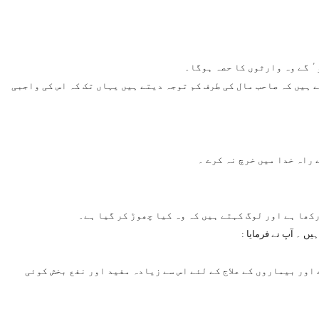
ٴ گے وہ وارثوں کا حصہ ہوگا۔
 ہیں کہ صاحب مال کی طرف کم توجہ دیتے ہیں یہاں تک کہ اس کی واجبی
 راہ خدا میں خرچ نہ کرے ۔
رکھا ہے اور لوگ کہتے ہیں کہ وہ کیا چھوڑ کر گیا ہے۔
 اور بیماروں کے علاج کے لئے اس سے زیادہ مفید اور نفع بخش کوئی