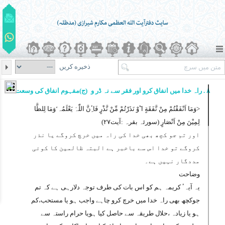
ذخیره کریں
۸ . راہ خدا میں انفاق کرو اور فقر سے نہ ڈر و
(ج)مفہوم انفاق کی وسعت
<
وَمَا اَنْفَقْتُمْ مِنْ نَّفَقَةٍ اٴَوْ نَذَرْتُمْ مِّنْ نَّذْرٍ فَاٴِنَّ اللّٰہَ یَعْلَمُہ‘وَمَا لِلظَّا
لِمِیْنَ مِنْ اَنْصَارٍ
(سورئہ بقرہ :آیت۲۷)
اور تم جو کچھ بھی خدا کی راہ میں خرچ کروگے یا نذر
کروگے تو خدا اس سے باخبر ہے البتہ ظالمین کا کوئی
مددگار نہیں ہے۔
وضاحت
یہ آیہٴ کریمہ ہم کو اس بات کی طرف توجہ دلارہی ہے کہ تم
جوکچھ بھی راہ خدا میں خرچ کرو چاہے واجب ہو یا مستحب،کم
ہو یا زیادہ ،حلال طریقہ سے حاصل کیا ہویا حرام راستہ سے