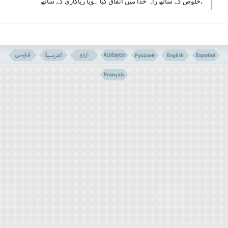
،خلوص کے ساتھ راہ خدا میں انفاق کیا ہویا ریاکاری کے ساتھ
،منت اوراذیت کے ساتھ ہو یا اس کے بغیر ،ان اموال میں سے ہو
جن کے انفاق کرنے کا حکم خدا نے دیا ہے یا نذر کے ذریعہ اپنے اوپر
واجب کر لیا ہے جس طرح بھی ہو خدااس سے آگاہ اور باخبر ہے
اوراسی کے مطابق جزا دے گا۔
مختصر یہ کہ سارے انفاق پروردگار کی نگاہوں کے
سامنے ہیں کتنا اچھا ہوتا کہ سارے انفاق پاک و
پاکیزہ اور حلال اموال میں سے ہوں۔
”
وَمَالِلظَّالِمِیْنَ مِنْ اَنْصَار
ٍ“ یہ آیہٴ کریمہ اس بات کا پیغام
دے رہی ہے کہ:ستمگروں اور ظالموں کا کوئی یار
ومددگا ر نہ ہوگا یعنی جو لوگ راہ خدا میں خرچ کرتے
ہیں اور اس کے ذریعہ محروموں اور فقیروں کو نجات
دلاتے ہیں یا سماجی کاموں میں اپنے مال کو خرچ کرکے
سب کے لئے آرام وآسائش کے سامان فراہم کرتے ہیں یہ
انفاق دنیا و آخرت میں ان کا ناصر و مددگار ہوگا
اوروہ ضرورت کے وقت اس سے استفادہ کریں گے ۔ جبکہ
مالدار بخیل یا انفاق کرنے والے ریاکار اور لوگوں
کو تکلیف پہچانے والے ،اس طرح کے ناصرو مددگار سے