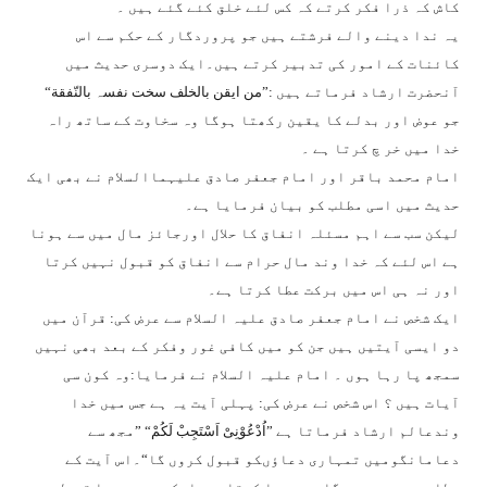
کاش کہ ذرا فکر کرتے کہ کس لئے خلق کئے گئے ہیں ۔
یہ ندا دینے والے فرشتے ہیں جو پروردگار کے حکم سے اس
کائنات کے امور کی تدبیر کرتے ہیں۔ایک دوسری حدیث میں
آنحضرت ارشاد فرماتے ہیں :
”
من ایقن بالخلف سخت نفسہ بالنّفقة“
جو عوض اور بدلے کا یقین رکھتا ہوگا وہ سخاوت کے ساتھ راہ
خدا میں خر چ کرتا ہے ۔
امام محمد باقر اور امام جعفر صادق علیہماالسلام نے بھی ایک
حدیث میں اسی مطلب کو بیان فرمایا ہے۔
لیکن سب سے اہم مسئلہ انفاق کا حلال اورجائز مال میں سے ہونا
ہے اس لئے کہ خدا وند مال حرام سے انفاق کو قبول نہیں کرتا
اور نہ ہی اس میں برکت عطا کرتا ہے۔
ایک شخص نے امام جعفر صادق علیہ السلام سے عرض کی: قرآن میں
دو ایسی آیتیں ہیں جن کو میں کافی غور وفکر کے بعد بھی نہیں
سمجھ پا رہا ہوں ۔ امام علیہ السلام نے فرمایا:وہ کون سی
آیات ہیں ؟ اس شخص نے عرض کی: پہلی آیت یہ ہے جس میں خدا
وندعالم ارشاد فرماتا ہے
”اُدْعُوْنِیْ اَسْتَجِبْ لَکُمْ“
”مجھ سے
دعامانگومیں تمہاری دعاؤںکو قبول کروں گا“۔اس آیت کے