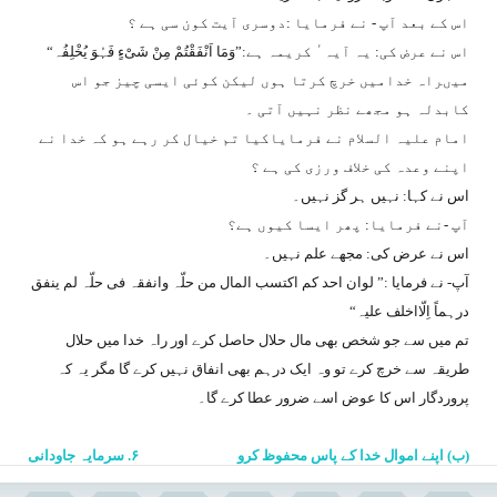
اس کے بعد آپ - نے فرمایا :دوسری آیت کون سی ہے ؟
اس نے عرض کی: یہ آیہٴ کریمہ ہے:
”وَمَا اَنْفَقْتُمْ مِنْ شَیْءٍ فَہُوَ یُخْلِفُہ“
میںراہ خدامیں خرچ کرتا ہوں لیکن کوئی ایسی چیز جو اس
کابدلہ ہو مجھے نظر نہیں آتی ۔
امام علیہ السلام نے فرمایاکیا تم خیال کر رہے ہو کہ خدا نے
اپنے وعدہ کی خلاف ورزی کی ہے ؟
اس نے کہا: نہیں ہر گز نہیں۔
آپ -نے فرمایا: پھر ایسا کیوں ہے؟
اس نے عرض کی: مجھے علم نہیں۔
آپ- نے فرمایا :
”
لوان احد کم اکتسب المال من حلّہ وانفقہ فی حلّہ لم ینفق
درہماً اِلّااخلف علیہ
“
تم میں سے جو شخص بھی مال حلال حاصل کرے اور راہ خدا میں حلال
طریقہ سے خرچ کرے تو وہ ایک درہم بھی انفاق نہیں کرے گا مگر یہ کہ
پروردگار اس کا عوض اسے ضرور عطا کرے گا۔
(ب) اپنے اموال خدا کے پاس محفوظ کرو
۶. سرمایہ جاودانی