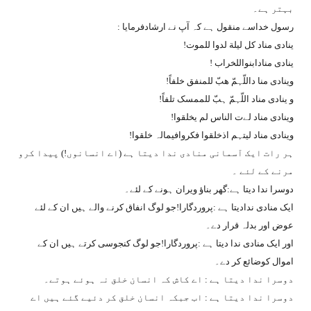
بہتر ہے۔
رسول خداسے منقول ہے کہ آپ نے ارشادفرمایا :
ینادی مناد کل لیلة لدوا للموت!
ینادی منادابنواللخراب !
وینادی منا داللّہمّ ھبّ للمنفق خلفاً!
و ینادی مناد اللّہمّ ہبّ للممسک تلفاً!
وینادی مناد لےت الناس لم یخلقوا!
وینادی مناد لیتہم اذخلقوا فکروافیمالہ خلقوا!
ہر رات ایک آسمانی منادی ندا دیتا ہے (اے انسانوں!) پیدا کرو
مرنے کے لئے ۔
دوسرا ندا دیتا ہے:گھر بناؤ ویران ہونے کے لئے۔
ایک منادی ندادیتا ہے :پروردگارا!جو لوگ انفاق کرنے والے ہیں ان کے لئے
عوض اور بدلہ قرار دے۔
اور ایک منادی ندا دیتا ہے :پروردگارا!جو لوگ کنجوسی کرتے ہیں ان کے
اموال کوضائع کر دے۔
دوسرا ندا دیتا ہے : اے کاش کہ انسان خلق نہ ہوئے ہوتے۔
دوسرا ندا دیتا ہے : اب جبکہ انسان خلق کر دئیے گئے ہیں اے