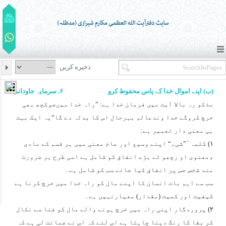
ذخیره کریں
(ب) اپنے اموال خدا کے پاس محفوظ کرو
۶. سرمایہ جاودانی
مذکو رہ بالا آیت میں فرمان خدا ہے: ”راہ خدا میںجوکچھ بھی
خرچ کروگے خدا وندعالم بہرحال اس کا بدلہ دے گا“یہ ایک بہت
ہی معنی دار تعبیر ہے:
۱) کلمہٴ”شیء“ اپنے وسیع اور عام معنی میں ہر قسم کے مادی
،معنوی او رچھو ٹے بڑے انفاق کو شامل ہے اسی طرح ہر ضرورت
مند شخص جس پر انفاق کیا جائے سب کو شامل ہے۔
سب سے اہم بات انسان کا اپنے مال کو راہ خدا میں خرچ کرنا ہے
کیفیت اور کمیت (مقدار) معیارنہیں ہے۔
۲) پروردگار اپنی راہ میں خرچ ہونے والے مال کو فنا سے نکال
کر بقا کا رنگ دینا چاہتا ہے اس لئے کہ اس نے ضمانت لی ہے کہ