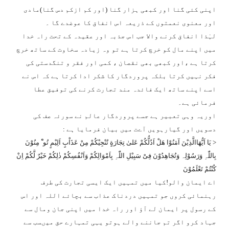
اپنی کئی گنا اور کبھی ہزار گنا (اور کم ازکم دس گنا)مادی
اور معنوی نعمتوں کے ذریعہ اس انفاق کا عوضدے گا ۔
لہٰذا انفاق کرنے والا جب اس جذبہ اور عقیدہ کے تحت راہ خدا
میں اپنے مال کو خرچ کرتا ہے تو وہ زیادہ سخاوت کے ساتھ خرچ
کرتا ہے ،اور کبھی بھی نقصان ، کمی اور فقر و تنگدستی کی
فکر نہیں کرتا بلکہ پروردگار کا شکر ادا کرتا ہے کہ اس نے
اسے اپنے ساتھ ایک فائدہ مند تجارت کرنے کی توفیق عطا
فرمائی ہے۔
اوریہ وہی تعبیر ہے جسے پروردگار عالم نے سورئہ صف کی
دسویں اور گیارہویں آےت میں بیان فرمایا ہے :
<
یَا اَیُّھَاالَّذِیْنَ آمَنُوْا ھَلْ اَدُلُّکُمْ عَلیٰ تِجَارَةٍ تُنْجِیْکُمْ مِنْ عَذَاْبٍ اَلِیْمٍ تُوٴْ مِنُوْنَ
بِاللّٰہِ وَرَسُوْلِہ وَتُجَاھِدُوْنَ فِیْ سَبِیْلِ اللّٰہِ بِاَمْوَالِکُمْ وَاَنْفُسِکُمْ ذٰلِکُمْ خَیْرٌ لَّکُمْ اِنْ
کُنْتُمْ تَعْلَمُوْنَ
اے ایمان والو!کیا میں تمہیں ایک ایسی تجارت کی طرف
رہنمائی کروں جو تمہیں دردناک عذاب سے بچائے اللہ اور اس
کے رسول پر ایمان لے آؤ اور راہ خدا میں اپنی جان ومال سے
جہاد کرو اگر تم جاننے والے ہوتو یہی تمہارے حق میںسب سے