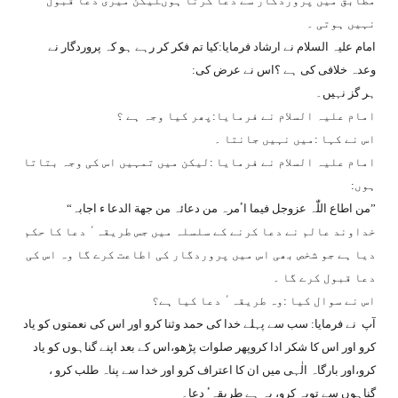
مطابق میں پروردگار سے دعا کرتا ہوںلیکن میری دعا قبول
نہیں ہوتی ۔
امام علیہ السلام نے ارشاد فرمایا:کیا تم فکر کر رہے ہو کہ پروردگار نے
وعدہ خلافی کی ہے ؟اس نے عرض کی:
ہر گز نہیں۔
امام علیہ السلام نے فرمایا:پھر کیا وجہ ہے ؟
اس نے کہا :میں نہیں جانتا ۔
امام علیہ السلام نے فرمایا :لیکن میں تمہیں اس کی وجہ بتاتا
ہوں:
”من اطاع اللّٰہ عزوجل فیما اٴمرہ من دعائہ من جھة الدعا ء اجابہ“
خداوند عالم نے دعا کرنے کے سلسلہ میں جس طریقہٴ دعا کا حکم
دیا ہے جو شخص بھی اس میں پروردگار کی اطاعت کرے گا وہ اس کی
دعا قبول کرے گا ۔
اس نے سوال کیا :وہ طریقہٴ دعا کیا ہے؟
آپ نے فرمایا: سب سے پہلے خدا کی حمد وثنا کرو اور اس کی نعمتوں کو یاد
کرو اور اس کا شکر ادا کروپھر صلوات پڑھو،اس کے بعد اپنے گناہوں کو یاد
کرو،اور بارگاہ الٰہی میں ان کا اعتراف کرو اور خدا سے پناہ طلب کرو ،
گناہوں سے توبہ کرو، یہ ہے طریقہٴ دعا۔