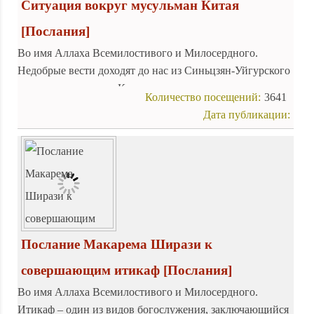
Ситуация вокруг мусульман Китая
[Послания]
Во имя Аллаха Всемилостивого и Милосердного.
Недобрые вести доходят до нас из Синьцзян-Уйгурского
автономного округа Китая, где в последние дни
Количество посещений:
3641
мусульманское население этого округа испытывает на
Дата публикации:
себе сильнейшее давление со стороны китайских
властей, что стало причиной сожаления мусульман, а
также свободолюбивых людей всего мира.
Послание Макарема Ширази к
совершающим итикаф
[Послания]
Во имя Аллаха Всемилостивого и Милосердного.
Итикаф – один из видов богослужения, заключающийся