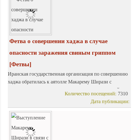
Фетва о совершении хаджа в случае
опасности заражения свиным гриппом
[Фетвы]
Иранская государственная организация по совершению
хаджа обратилась к аятолле Макарему Ширази с
вопросом о совершении хаджа в этом году, который
Количество посещений:
7310
связан с опасностью заражения паломников свиным
Дата публикации:
гриппом.