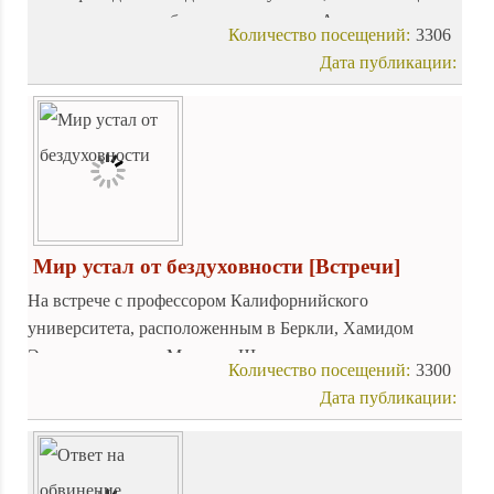
в трехдневном пребывании в гостях у Аллаха, то есть в
Количество посещений:
3306
мечети.
Дата публикации:
Мир устал от бездуховности
[Встречи]
На встрече с профессором Калифорнийского
университета, расположенным в Беркли, Хамидом
Эльгаром аятолла Макарем Ширази заметил, что сегодня
Количество посещений:
3300
жители всего мира готовы услышать призыв исламской
Дата публикации:
религии, они уже устали от бездуховности
материального мира и поэтому готовы узнать учение
безгрешных имамов из рода последнего пророка (да
будет мир над всеми ними).