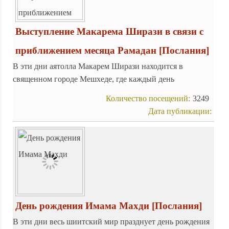
Выступление Макарема Ширази в связи с
приближением месяца Рамадан
[Послания]
В эти дни аятолла Макарем Ширази находится в
священном городе Мешхеде, где каждый день
возглавляет коллективную молитву, проводящуюся в
Количество посещений:
3249
мавзолее восьмого имама Али ибн Мусы ар-Ризы (да
Дата публикации:
будет мир с ним).
День рождения Имама Махди
[Послания]
В эти дни весь шиитский мир празднует день рождения