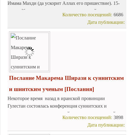
Имама Махди (да ускорит Аллах его пришествие). 15-
ого ша’бана на свет появился двенадцатый светоч
Количество посещений:
6686
наставления, последний безгрешных предводитель из
Дата публикации:
рода Посланника Аллаха, тот, кто уже скоро наполнит
землю правдой и справедливостью.
Послание Макарема Ширази к суннитским
и шиитским ученым
[Послания]
Некоторое время назад в иранской провинции
Гулестан состоялась конференция суннитских и
шиитских ученых, на которой они в дружественной
Количество посещений:
3898
атмосфере обсудили положение мусульман в
Дата публикации:
современном мире, а также ряд моментов, связанных с