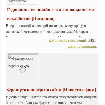
Годовщина величайшего акта вандализма
ваххабитов
[Послания]
Вчера на одной из лекций по исламскому праву и
исламской методологии, которые аятолла Макарем
Ширази проводит в мечети аль-А’зам города Кума, он
Количество посещений:
3451
напомнил собравшимся студентам о годовщине
Дата публикации:
разрушения ваххабитами мединского кладбища
а
ль-
Баки’.
Французская версия сайта
[Новости офиса]
В день рождения второго имама мусульманской общины
Хасана ибн Али (да будет мир с ним), с чем мы