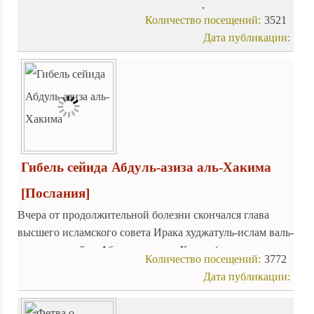
поздравляем всех шиитов, открылась французская
Количество посещений:
3521
версия сайта аятоллы Макарема Ширази.
Дата публикации:
Гибель сейида Абдуль-азиза аль-Хакима
[Послания]
Вчера от продолжительной болезни скончался глава
высшего исламского совета Ирака худжатуль-ислам валь-
муслимин сейид Абдуль-азиз аль-Хаким (да осветится
Количество посещений:
3772
его могила).
Дата публикации: