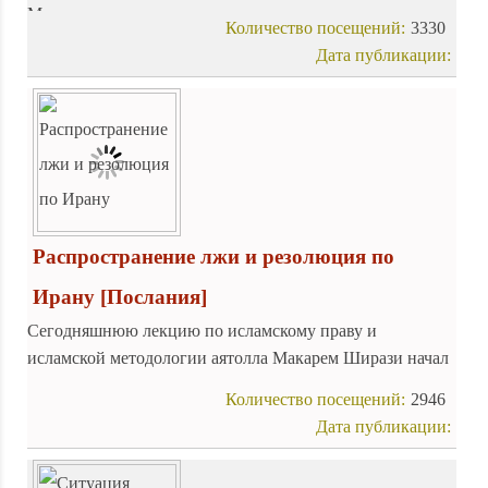
Мунтазери покинул этот мир и перешел в мир
Количество посещений:
3330
загробный.
Дата публикации:
Распространение лжи и резолюция по
Ирану
[Послания]
Сегодняшнюю лекцию по исламскому праву и
исламской методологии аятолла Макарем Ширази начал
с того, что в современном мире получили
Количество посещений:
2946
распространение ложь и обман.
Дата публикации: