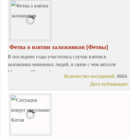
пониманием некоторых исламских положений
суннитами и шиитами.
Фетва о взятии заложников
[Фетвы]
В последние годы участились случаи взятия в
заложники невинных людей, в связи с чем аятолле
Макарему Ширази было задано множество вопросов на
Количество посещений:
8604
эту тему. Например, в редакцию пришло письмо
Дата публикации:
следующего содержания: