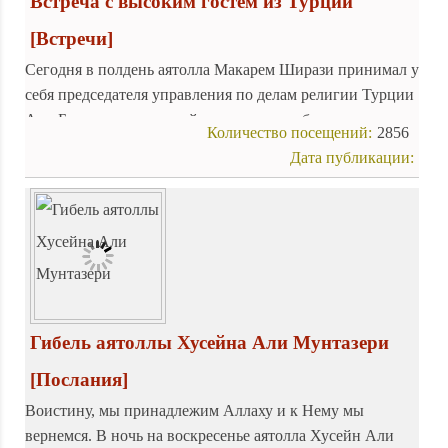
Встреча с высоким гостем из Турции
[Встречи]
Сегодня в полдень аятолла Макарем Ширази принимал у
себя председателя управления по делам религии Турции
Али Бардакоглу, который находился с рабочим визитом в
Количество посещений:
2856
Иране.
Дата публикации:
Гибель аятоллы Хусейна Али Мунтазери
[Послания]
Воистину, мы принадлежим Аллаху и к Нему мы
вернемся. В ночь на воскресенье аятолла Хусейн Али