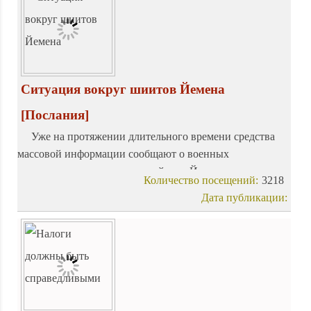
Ситуация вокруг шиитов Йемена
[Послания]
Уже на протяжении длительного времени средства
массовой информации сообщают о военных
столкновениях в северных районах Йемена, возникших
Количество посещений:
3218
в результате разногласий между правительством и
Дата публикации:
группой шиитов-зейдитов – сторонников политического
лидера аль-Хуси.