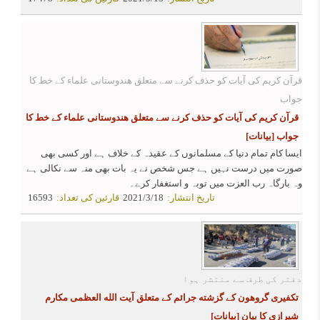
قرآن کریم کی آیات کو حذف کرنے سے متعلق هندوستانی علماء کے خط کا
جواب
قرآن کریم کی آیات کو حذف کرنے سے متعلق هندوستانی علماء کے خط کا
جواب
[بیانات]
ایسا کام تمام دنیا کے مسلمانوں کے عقیدہ کے خلاف ہے اور کسی بھی
صورت میں درست نہیں ہے جس شخص نے یہ بات بھی منہ سے نکالی ہے
وہ بارگاہ رب العزت میں توبہ و استغفار کرے۔
تاریخ انتشار:
2021/3/18
قارئین کی تعداد:
16593
دفتر کی طرف سے منتشر ہوا
تکفیری گروهون کے گزشته جرائم کے متعلق آیت الله العظمی مکارم
شیرازی کا بیان
[بیانات]