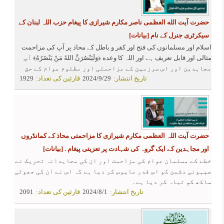
حضرت آیت الله العظمی ناصر مکارم شیرازی کا پیغام حزب اللہ لبنان کے
سیکرٹری جنرل کے نام
[بیانات]
اسلام اور مسلمانوں کی فتح اور کفر و باطل کے محاذ پر آپ کی مزاحمت
مثالی اور قابل تعریف ہے اور اللہ کا وعده
﴿وَلَيَنْصُرَنَّ اللهُ مَنْ يَنْصُرُهُ﴾
آپ
مجاہدین اور اس سرزمین کے مزاحمتی اور مظلوم عوام کے حق
تاریخ انتشار:
2024/9/29
قارئین کی تعداد:
1929
مین ثابت ہے۔
حضرت آیت اللہ العظمی مکارم شیرازی کا مزاحمتی محاذ کے کمانڈروں
اور مجاہدین کے ایک گروہ کی شہادت پر تعزیتی پیغام .
[بیانات]
خطے کے مسلمان عوام کی مزاحمت اور ان کی مجاہدانہ تحریک نے
صیہونی دشمن کو اس قدر مایوس کر دیا ہے کہ اس نے ان کی جھوٹی
ساکھ کو تباہ کر دیا ہے۔
تاریخ انتشار:
2024/8/1
قارئین کی تعداد:
2091