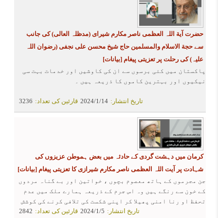
حضرت آیة اللہ العظمی ناصر مکارم شیرای (مدظلہ العالی) کی جانب
سے حجة الاسلام والمسلمین حاج شیخ محسن علی نجفی (رضوان اللہ
علیہ) کی رحلت پر تعزیتی پیغام
[بیانات]
پاکستان میں کئی برسوں سے ان کی کاوشیں اور خدمات بہت سی
نیکیوں اور بہترین کاموں کا ذریعہ ہیں ۔
تاریخ انتشار:
2024/1/14
قارئین کی تعداد:
3236
کرمان میں دہشت گردی کے حادثہ میں بعض ہموطن عزیزوں کی
شہادت پر آیت اللہ العظمی ناصر مکارم شیرازی کا تعزیتی پیغام
[بیانات]
جن مجرموں کے ہاتھ معصوم بچوں ، خواتین اور بے گناہ مردوں
کے خون سے رنگے ہیں وہ اس جرم کے ذریعہ ہمارے ملک میں عدم
تحفظ او رنا امنی پھیلا کر اپنی شکست کی تلافی کرنے کی کوشش
تاریخ انتشار:
2024/1/5
قارئین کی تعداد:
2842
کررہے ہیں ۔