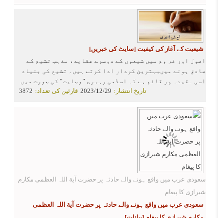
شیعیت کے آغاز کی کیفیت
[سایٹ کی خبریں]
اصول اور فر وع میں شیعوں کے دوسرے عقاید، مذہب تشیع کے
صادق ہونے میںبہترین کردار ادا کرتے ہیں۔ تشیع کی بنیاد
اسی عقیدہ پر قائم ہے کہ اسلامی رہبری ”وصایت“ کی صورت میں
تاریخ انتشار:
2023/12/29
قارئین کی تعداد:
3872
حضرت علی (علیہ السلام) اور ان کی اولاد میں باقی اور جاری ہے
۔
سعودی عرب میں واقع ہونے والے حادثہ پر حضرت آیة اللہ العظمی مکارم
شیرازی کا پیغام
سعودی عرب میں واقع ہونے والے حادثہ پر حضرت آیة اللہ العظمی
مکارم شیرازی کا پیغام
[بیانات]