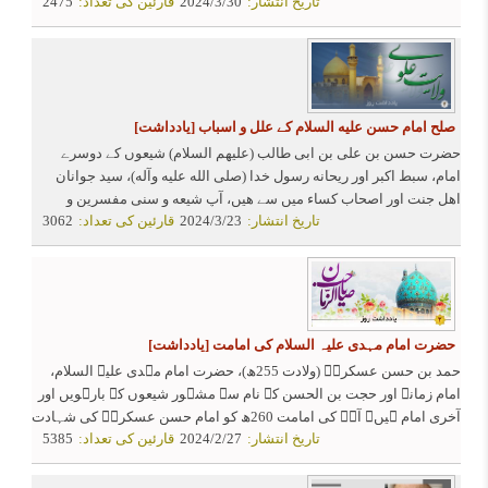
تاریخ انتشار:
2024/3/30
قارئین کی تعداد:
2475
جیسے باعزت وبا و قار شفیع افراد ،خدا کی بارگاہ میں شفاعت
کریں ۔
صلح امام حسن علیه السلام کے علل و اسباب
[یادداشت]
حضرت حسن بن علی بن ابی طالب (علیهم السلام) شیعوں کے دوسرے
امام، سبط اکبر اور ریحانه رسول خدا (صلی الله علیه وآله)، سید جوانان
اهل جنت اور اصحاب کساء میں سے هیں، آپ شیعه و سنی مفسرین و
تاریخ انتشار:
2024/3/23
قارئین کی تعداد:
3062
محدثین کے اتفاق کی بنا پر اهل بیت علیهم السلام اورآیه تطهیر و آیه مباهله
کے مصداق هیں که خداوندعالم نے ان کی پاکیزگی کی خبر دی هے، اور
پیغمبر اکرم (ص) نے ان کے اور ان کے برادر (امام حسین ع) کے بارے میں
فرمایا: “حسن و حسین دونوں امام هین چاهے وه کهڑے هوں یا بیٹھے هوں”
یعنی حسن و حسین علیهما السلام هر حال میں امام اور پیشوا هیں، چاهے
کهڑے هوں (یعنی قیام کریں، یا بیٹھ جائیں، (اور صلح کریں
)
حضرت امام مہدی علیہ السلام کی امامت
[یادداشت]
حمد بن حسن عسکریؑ (ولادت 255ھ)، حضرت امام مہدی علیہ السلام،
امام زمانہ اور حجت بن الحسن کے نام سے مشہور شیعوں کے بارہویں اور
آخری امام ہیں۔ آپؑ کی امامت 260ھ کو امام حسن عسکریؑ کی شہادت
تاریخ انتشار:
2024/2/27
قارئین کی تعداد:
5385
کے بعد شروع ہوئی جو آپ کے ظہور کے بعد تک جاری رہے گی۔ شیعوں کے
مطابق آپ وہی مہدی موعود ہیں جو ایک طولانی عرصے تک غیبت میں
رہنے کے بعد ظہور کریں گے۔