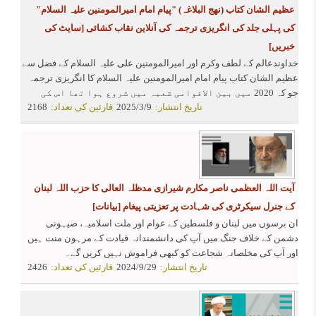
عظیم الشان کتاب (نهج البلاغہ) "پیام امام امیرالمومنین علیہ السلام"
کی پہلی جلد کی انگریزی ترجمہ کی آنلاین نقاب کشائی
[سایٹ کی
خبریں]
خداوندعالم کے لطف وکرم اور امیرالمومنین علی علیہ السلام کے فضل سے
عظیم الشان کتاب پیام امام امیرالمومنین علیہ السلام کا انگریزی ترجمہ
جو کہ 2020 میں بین الاقوامی شعبہ میں شروع ہوا تھا اس کی
تاریخ انتشار:
2025/3/9
قارئین کی تعداد:
2168
پہلی چلد کو آسٹریلیا کی لنترن انتشارات نے زیور طبع سے
آراستہ کیا ہے
آیت اللہ العظمی ناصر مکارم شیرازی مدظلہ العالی کا حزب اللہ لبنان
کے جنرل سیکرٹری کی شہادت پر تعزیتی پیغام
[بیانات]
ان برسوں میں لبنان و فلسطین کے عوام اور ملت اسلامیہ، صیہونی
دشمن کے خلاف جنگ میں آپ کی دانشمندانہ قیادت کے مرہون منت ہیں
اور آپ کی مخلصانہ شجاعت کو کبھی فراموش نہیں کریں گے۔
تاریخ انتشار:
2024/9/29
قارئین کی تعداد:
2426