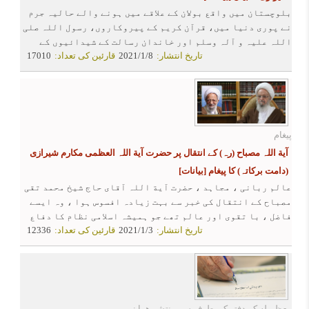
بلوچستان میں واقع بولان کے علاقے میں ہونے والے حالیہ جرم
نے پوری دنیا میں، قرآن کریم کے پیروکاروں، رسول اللہ صلی
اللہ علیہ و آلہ وسلم اور خاندان رسالت کے شیدائیوں کے
تاریخ انتشار:
2021/1/8
قارئین کی تعداد:
17010
دلوں اور سینوں کو غم و اندوه اور غیظ و غضب سے لبریز کردیا
ہے۔
پیغام
آیة اللہ مصباح (رہ) کے انتقال پر حضرت آیة اللہ العظمی مکارم شیرازی
(دامت برکاتہ) کا پیغام
[بیانات]
عالم ربانی ، مجاہد ، حضرت آیة اللہ آقای حاج شیخ محمد تقی
مصباح کے انتقال کی خبر سے بہت زیادہ افسوس ہوا ، وہ ایسے
فاضل ، با تقوی اور عالم تھے جو ہمیشہ اسلامی نظام کا دفاع
تاریخ انتشار:
2021/1/3
قارئین کی تعداد:
12336
کرتے رہے ۔
معظم له کے دفتر کی طرف سے منتشر هوا :