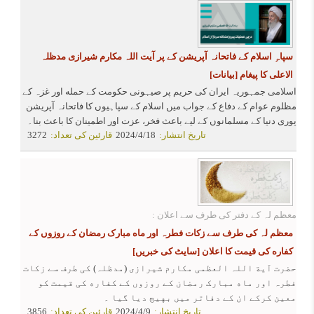
سپاہِ اسلام کے فاتحانہ آپریشن کے پر آیت اللہ مکارم شیرازی مدظلہ
الاعلی کا پیغام
[بیانات]
اسلامی جمہوریہ ایران کی حریم پر صیہونی حکومت کے حمله اور غزہ کے
مظلوم عوام کے دفاع کے جواب میں اسلام کے سپاہیوں کا فاتحانہ آپریشن
پوری دنیا کے مسلمانوں کے لیے باعث فخر، عزت اور اطمینان کا باعث بنا۔
تاریخ انتشار:
2024/4/18
قارئین کی تعداد:
3272
معظم لہ کے دفتر کی طرف سے اعلان :
معظم لہ کی طرف سے زکات فطرہ اور ماه مبارک رمضان کے روزوں کے
کفاره کی قیمت کا اعلان
[سایٹ کی خبریں]
حضرت آیة اللہ العظمی مکارم شیرازی (مدظلہ) کی طرف سے زکات
فطرہ اور ماه مبارک رمضان کے روزوں کے کفاره کی قیمت کو
معین کرکے ان کے دفاتر میں بهیج دیا گیا ۔
تاریخ انتشار:
2024/4/9
قارئین کی تعداد:
3856