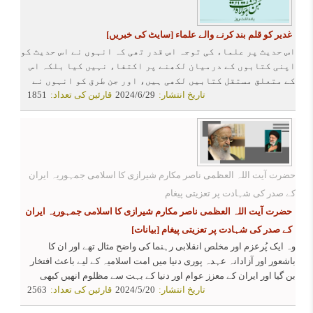
غدیر کو قلم بند کرنے والے علماء
[سایٹ کی خبریں]
اس حدیث پر علماء کی توجہ اس قدر تھی کہ انہوں نے اس حدیث کو
اپنی کتابوں کے درمیان لکھنے پر اکتفاء نہیں کیا بلکہ اس
کے متعلق مستقل کتابیں لکھی ہیں، اور جن طرق کو انہوں نے
تاریخ انتشار:
2024/6/29
قارئین کی تعداد:
1851
صحیح سمجھا ہے ان طرق کو معین کیا ہے ، انہوں نے یہ کام اس
لئے انجام دیا تاکہ اس حدیث کو تحریف اور نابودی سے محفوظ
کرسکیں، ان میں سے بعض علماء کے نام مندرجہ ذیل ہیں :
حضرت آیت اللہ العظمی ناصر مکارم شیرازی کا اسلامی جمہوریہ ایران
کے صدر کی شہادت پر تعزیتی پیغام
حضرت آیت اللہ العظمی ناصر مکارم شیرازی کا اسلامی جمہوریہ ایران
کے صدر کی شہادت پر تعزیتی پیغام
[بیانات]
وہ ایک پُرعزم اور مخلص انقلابی رہنما کی واضح مثال تھے اور ان کا
باشعور اور آزادانہ عہدہ پوری دنیا میں امت اسلامیہ کے لیے باعث افتخار
بن گیا اور ایران کے معزز عوام اور دنیا کے بہت سے مظلوم انهیں کبھی
تاریخ انتشار:
2024/5/20
قارئین کی تعداد:
2563
نہیں بھولیں گے.