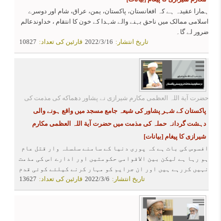
ہمارا عقیدہ ہے کہ افغانستان، پاکستان، یمن، عراق، شام اور دوسرے
اسلامی ممالک میں ناحق بہنے والے شہدا کے خون کا انتقام ، خداوندعالم
ضرور لے گا۔
تاریخ انتشار:
2022/3/16
قارئین کی تعداد:
10827
حضرت آیة اللہ العظمی مکارم شیرازی نے پشاور دهماکه کی مذمت کی
پاکستان کے شہر پشاور کی شیعہ جامع مسجد میں واقع ہونے والی
دہشت گردانہ حملہ کی مذمت میں حضرت آیة اللہ العظمی مکارم
شیرازی کا پیغام
[بیانات]
افسوس کی بات ہے کہ پوری دنیا کے سامنے سلسلہ وار قتل عام
ہو رہا ہے لیکن بین الاقوامی حکومتیں اور ادارے اس کی مذمت
نہیں کررہے ہیں اور ان جرایم کو مہار کرنے کیلئے کوئی قدم
تاریخ انتشار:
2022/3/6
قارئین کی تعداد:
13627
نہیں اٹھا رہے ہیں ۔