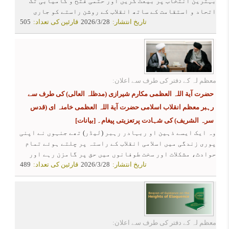
بہترین انتخاب پر بیعت کریں اور حتمی فتح و کامیابی تک
اتحاد و استقامت کے ساتھ انقلاب کے روشن راستے کو جاری
تاریخ انتشار:
2026/3/28
قارئین کی تعداد:
505
رکھیں ۔
معظم لہ کے دفتر کی طرف سے اعلان:
حضرت آیة اللہ العظمی مکارم شیرازی (مدظلہ العالی) کی طرف سے
رہبر معظم انقلاب اسلامی حضرت آیة اللہ العظمی خامنہ ای (قدس
سرہ الشریف) کی شہادت پرتعزیتی پیغام۔
[بیانات]
وہ ایک ایسے ذہین او ربہادر رہبر (لیڈر) تھے جنہوں نے اپنی
پوری زندگی میں اسلامی انقلاب کے راستہ پر چلتے ہوئے تمام
حوادث، مشکلات اور سخت طوفانوں میں حق پر گامزن رہے اور
تاریخ انتشار:
2026/3/28
قارئین کی تعداد:
489
اپنی دیرینہ خواہش (شہادت) کو حاصل کرلیا ۔
معظم لہ کے دفتر کی طرف سے اعلان: