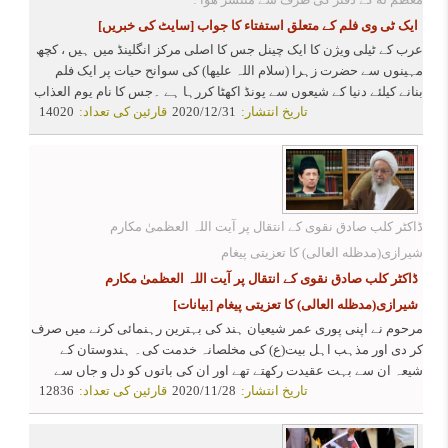
ایک ٹی وی فلم کے متعلق استفتاء کا جواب
[سایٹ کی خبریں]
عرب کے ٹیلی ویژن کا ایک چینل جس کا اصلی مرکز انگلینڈ میں ہیں ، کچھ
مہینوں سے حضرت زہرا (سلام اللہ علیھا) کی سوانح حیات پر ایک فلم
بنانے کیلئے دنیا کے شیعوں سے پونڈ اکھٹا کررہا ہے ۔جس کا نام یوم العذاب
تاریخ انتشار:
2020/12/31
قارئین کی تعداد:
14020
یا آزار و شنکجه کا دن هے.
ڈاکٹر کلب صادق نقوی کے انتقال پر آیت اللہ العظمیٰ مکارم
شیرازی(مدظله العالی) کا تعزیتی پیغام
ڈاکٹر کلب صادق نقوی کے انتقال پر آیت اللہ العظمیٰ مکارم
شیرازی(مدظله العالی) کا تعزیتی پیغام
[بیانات]
مرحوم نے اپنی پوری عمر شیعیان ہند کی بہترین رہنمائی کرنے میں صرف
کر دی اور مذہب اہل بیت(ع) کی مخلصانہ خدمت کی۔ ہندوستان کے
شیعہ ان سے بہت عقیدت رکھتے تھے اور ان کی باتوں کو دل و جاں سے
تاریخ انتشار:
2020/11/28
قارئین کی تعداد:
12836
قبول کرتے تھے۔