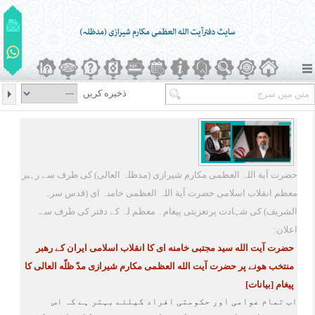
ذخیره کریں
حضرت آیة اللہ العظمی مکارم شیرازی (مدظلہ العالی) کی طرف سے رہبر
معظم انقلاب اسلامی حضرت آیة اللہ العظمی خامنہ ای (قدس سرہ
الشریف) کی شہادت پرتعزیتی پیغام۔ معظم لہ کے دفتر کی طرف سے
اعلان:
حضرت آیت الله سید مجتبی خامنه ای کا انقلاب اسلامی ایران کے رهبر
منتخب هونے پر حضرت آیت الله العظمی مکارم شیرازی مدّ ظلّه العالی کا
پیغام
[بیانات]
اب تمام عوامی اور حکومتی افراد کیلئے بہتر ہے کہ اس