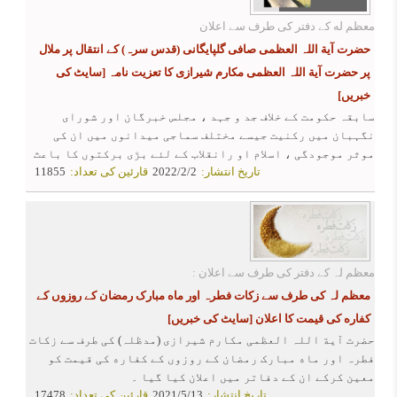
معظم له کے دفتر کی طرف سے اعلان
حضرت آیة اللہ العظمی صافی گلپایگانی (قدس سرہ) کے انتقال پر ملال
پر حضرت آیة اللہ العظمی مکارم شیرازی کا تعزیت نامہ
[سایٹ کی
خبریں]
سابقہ حکومت کے خلاف جد و جہد ، مجلس خبرگان اور شورای
نگہبان میں رکنیت جیسے مختلف سماجی میدانوں میں ان کی
موثر موجودگی ، اسلام او رانقلاب کے لئے بڑی برکتوں کا باعث
تاریخ انتشار:
2022/2/2
قارئین کی تعداد:
11855
تھی ۔
معظم لہ کے دفتر کی طرف سے اعلان :
معظم لہ کی طرف سے زکات فطرہ اور ماه مبارک رمضان کے روزوں کے
کفاره کی قیمت کا اعلان
[سایٹ کی خبریں]
حضرت آیة اللہ العظمی مکارم شیرازی (مدظلہ) کی طرف سے زکات
فطرہ اور ماه مبارک رمضان کے روزوں کے کفاره کی قیمت کو
معین کرکے ان کے دفاتر میں اعلان کیا گیا ۔
تاریخ انتشار:
2021/5/13
قارئین کی تعداد:
17478