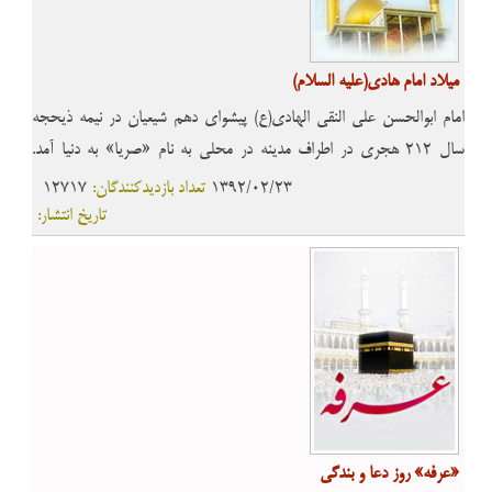
میلاد امام هادی(علیه السلام)
امام ابوالحسن على النقى الهادى(ع) پیشواى دهم شیعیان در نیمه ذیحجه
سال 212 هجرى در اطراف مدینه در محلى به نام «صریا» به دنیا آمد.
پدرش امام جواد(ع) و مادرش بانوى گرامى «سمانه» است که کنیزى با
1392/02/23
تعداد بازدیدکنندگان:
12717
فضیلت و با تقوا بود...
تاریخ انتشار:
«عرفه» روز دعا و بندگی