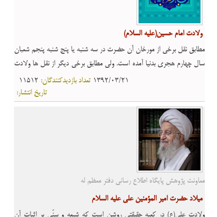
ولادت امام حسین(علیه السلام)
مطابق نقل برخى از مورخان آن حضرت در سه شنبه یا پنج شنبه پنجم شعبان
سال چهارم هجرى بدنیا آمده است. ولى مطابق برخى دیگر از نقل ها ولادت
ایشان در سال سوم هجرى روز سوم شعبان بوده است. مرحوم علامه مجلسى
1392/03/21
تعداد بازدیدکنندگان:
11512
پس از نقل این اختلافات معتقد است که مشهورتر آن است که ولادت آن
تاریخ انتشار:
حضرت سوم شعبان است.
معاونت پژوهش پایگاه اطلاع رسانی دفتر معظم له
میلاد حضرت امیر المؤمنین علی علیه السلام
ولادت على(ع) در کعبه حقیقتى روشن است که شیعه و سنّى بر اثبات آن