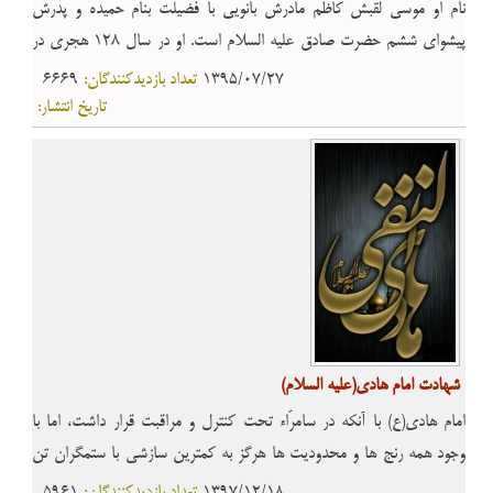
نام او موسى لقبش کاظم مادرش بانویى با فضیلت بنام حمیده و پدرش
پیشواى ششم حضرت صادق علیه السلام است. او در سال 128 هجرى در
سرزمین ابوا یکى از روستاهاى اطراف مدینه چشم به جهان گشود و در سال
1395/07/27
تعداد بازدیدکنندگان:
6669
183 یا 186 به شهادت رسید. از سال 148 که امام صادقعلیه السلام به
تاریخ انتشار:
شهادت رسید دوران امامت حضرت کاظم علیه السلام اغاز گردید.
شهادت امام هادی(علیه السلام)
امام هادى(ع) با آنكه در سامرّاء تحت كنترل و مراقبت قرار داشت، اما با
وجود همه رنج ها و محدوديت ها هرگز به كمترين سازشى با ستمگران تن
نداد. بديهى است كه شخصيت الهى و موقعيت اجتماعى امام و نيز مبارزه
1397/12/18
تعداد بازدیدکنندگان:
5961