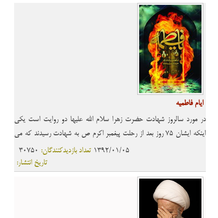
ایام فاطمیه
در مورد سالروز شهادت حضرت زهرا سلام الله علیها دو روایت است یکی
اینکه ایشان 75 روز بعد از رحلت پیغمبر اکرم ص به شهادت رسیدند که می
شود 13 جمادی الاول و دیگری اینکه 95 روز بعد از رحلت پیغمبر به شهادت
1392/01/05
تعداد بازدیدکنندگان:
30750
رسیدند که می شود 3 جمادی الثانی و طول این 20 روز را ایام فاطمیه نامیده
تاریخ انتشار:
اند.