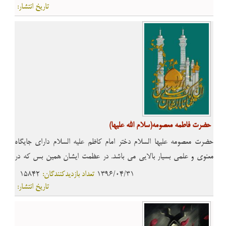
و ...
تاریخ انتشار:
حضرت فاطمه معصومه(سلام الله علیها)
حضرت معصومه علیها السلام دختر امام کاظم علیه السلام دارای جایگاه
معنوی و علمی بسیار بالایی می باشد. در عظمت ایشان همین بس که در
قیامت شیعیان را شفاعت می کنند. ایشان به دلیل فشاری که بر اطرافیان
1396/04/31
تعداد بازدیدکنندگان:
15842
امام کاظم(علیه السلام) وجود داشت ازدواج نکرد و در سال 201 ه.ق به قصد
تاریخ انتشار:
دیدار برادر به سوى خراسان حرکت کرد. اما وقتی به ساوه رسید بیمار شد و
پس از عزیمت به قم از دنیا رفت. بر اساس روایات زیارت قبر ایشان دارای