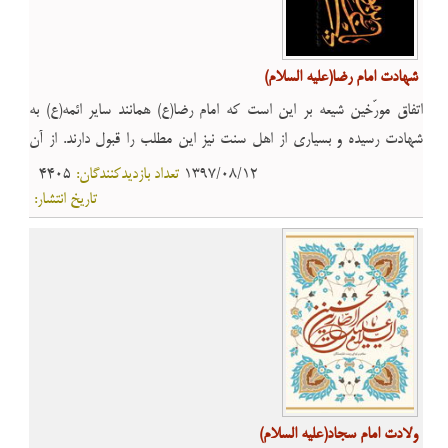
شهادت امام رضا(علیه السلام)
اتفاق مورّخين شيعه بر اين است که امام رضا(ع) همانند سایر ائمه(ع) به
شهادت رسيده و بسیاری از اهل سنت نيز اين مطلب را قبول دارند. از آن
جمله: ابن حجر، ابن صباغ مالکى، مسعودى، قلقشندى، قندوزى حنفى، احمد
1397/08/12
تعداد بازدیدکنندگان:
4405
شبلى، حاکم نيشابورى، ابوزکریا موصلى، ابوالفرج اصفهانى، ابن طباطبا،
تاریخ انتشار:
شبلنجى، ابن حبّان و سمعانى و ابن ماجه قزوینى و بسیاری دیگر از ایشان.
ولادت امام سجاد(علیه السلام)