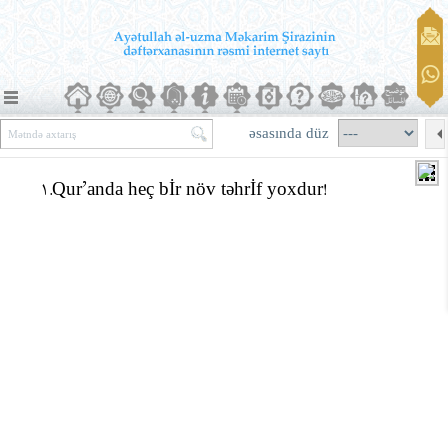
əsasında düz
1.Qur’anda heç bİr növ təhrİf yoxdur!