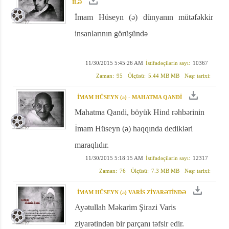
İLƏ
İmam Hüseyn (ə) dünyanın mütəfəkkir
insanlarının görüşündə
11/30/2015 5:45:26 AM
İstifadəçilərin sayı:
10367
Zaman:
95
Ölçüsü:
5.44 MB MB
Nəşr tarixi:
İMAM HÜSEYN (ə) - MAHATMA QANDİ
Mahatma Qandi, böyük Hind rəhbərinin
İmam Hüseyn (ə) haqqında dedikləri
maraqlıdır.
11/30/2015 5:18:15 AM
İstifadəçilərin sayı:
12317
Zaman:
76
Ölçüsü:
7.3 MB MB
Nəşr tarixi:
İMAM HÜSEYN (ə) VARİS ZİYARƏTİNDƏ
Ayətullah Məkarim Şirazi Varis
ziyarətindən bir parçanı təfsir edir.