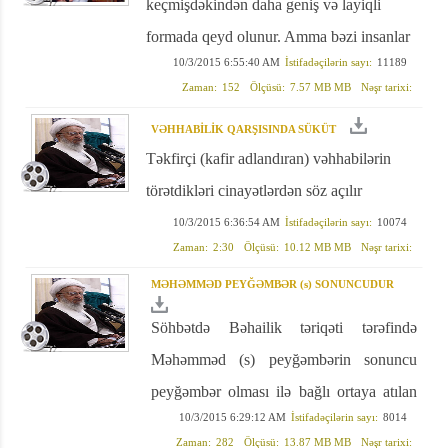
keçmişdəkindən daha geniş və layiqli
formada qeyd olunur. Amma bəzi insanlar
10/3/2015 6:55:40 AM
İstifadəçilərin sayı:
11189
bu mərasimlərə yaraşmayan işlər də
Zaman:
152
Ölçüsü:
7.57 MB MB
Nəşr tarixi:
görməkdədir.
VƏHHABİLİK QARŞISINDA SÜKÜT
Təkfirçi (kafir adlandıran) vəhhabilərin
törətdikləri cinayətlərdən söz açılır
10/3/2015 6:36:54 AM
İstifadəçilərin sayı:
10074
Zaman:
2:30
Ölçüsü:
10.12 MB MB
Nəşr tarixi:
MƏHƏMMƏD PEYĞƏMBƏR (s) SONUNCUDUR
Söhbətdə Bəhailik təriqəti tərəfində
Məhəmməd (s) peyğəmbərin sonuncu
peyğəmbər olması ilə bağlı ortaya atılan
10/3/2015 6:29:12 AM
İstifadəçilərin sayı:
8014
şübhələrə cavab verilir.
Zaman:
282
Ölçüsü:
13.87 MB MB
Nəşr tarixi: