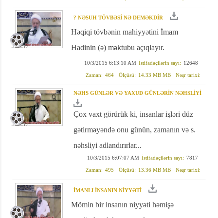
? NƏSUH TÖVBƏSİ NƏ DEMƏKDİR
Həqiqi tövbənin mahiyyətini İmam
Hadinin (ə) məktubu açıqlayır.
10/3/2015 6:13:10 AM
İstifadəçilərin sayı:
12648
Zaman:
464
Ölçüsü:
14.33 MB MB
Nəşr tarixi:
NƏHS GÜNLƏR VƏ YAXUD GÜNLƏRİN NƏHSLİYİ
Çox vaxt görürük ki, insanlar işləri düz
gətirməyəndə onu günün, zamanın və s.
nəhsliyi adlandırırlar...
10/3/2015 6:07:07 AM
İstifadəçilərin sayı:
7817
Zaman:
495
Ölçüsü:
13.36 MB MB
Nəşr tarixi:
İMANLI İNSANIN NİYYƏTİ
Mömin bir insanın niyyəti həmişə