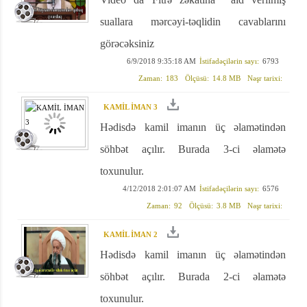
suallara mərcəyi-təqlidin cavablarını
görəcəksiniz
6/9/2018 9:35:18 AM
İstifadəçilərin sayı:
6793
Zaman:
183
Ölçüsü:
14.8 MB
Nəşr tarixi:
KAMİL İMAN 3
Hədisdə kamil imanın üç əlamətindən
söhbət açılır. Burada 3-ci əlamətə
toxunulur.
4/12/2018 2:01:07 AM
İstifadəçilərin sayı:
6576
Zaman:
92
Ölçüsü:
3.8 MB
Nəşr tarixi:
KAMİL İMAN 2
Hədisdə kamil imanın üç əlamətindən
söhbət açılır. Burada 2-ci əlamətə
toxunulur.