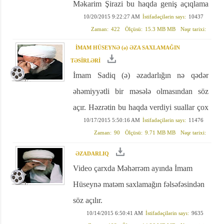
Məkarim Şirazi bu haqda geniş açıqlama
10/20/2015 9:22:27 AM
İstifadəçilərin sayı:
10437
verir. Mütləq baxın.
Zaman:
422
Ölçüsü:
15.3 MB MB
Nəşr tarixi:
İMAM HÜSEYNƏ (ə) ƏZA SAXLAMAĞIN
TƏSİRLƏRİ
İmam Sadiq (ə) əzadarlığın nə qədər
əhəmiyyətli bir məsələ olmasından söz
açır. Həzrətin bu haqda verdiyi suallar çox
10/17/2015 5:50:16 AM
İstifadəçilərin sayı:
11476
maraqlıdır
Zaman:
90
Ölçüsü:
9.71 MB MB
Nəşr tarixi:
ƏZADARLIQ
Video çarxda Məhərrəm ayında İmam
Hüseynə matəm saxlamağın fəlsəfəsindən
söz açılır.
10/14/2015 6:50:41 AM
İstifadəçilərin sayı:
9635