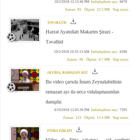
10/2/2018 12:13:46 PM
İstifadəçilərin sayı:
6670
Zaman:
85
Ölçüsü:
22.5 MB
Nəşr tarixi:
TƏVƏLLÜD
Həzrət Ayətullah Məkarim Şirazi -
Təvəllüd
10/2/2018 10:35:13 AM
İstifadəçilərin sayı:
6396
Zaman:
86
Ölçüsü:
6.7 MB
Nəşr tarixi:
ƏLVİDA, RAMAZAN AYI!
Bu video çarxda İmam Zeynalabidinin
ramazan ayı ilə necə vidalaşmasından
danışılır.
6/10/2018 12:05:36 PM
İstifadəçilərin sayı:
7595
Zaman:
123
Ölçüsü:
13.4 MB
Nəşr tarixi:
FİTRƏ ZƏKATI
Video da Fitrə zəkatına aid verilmiş