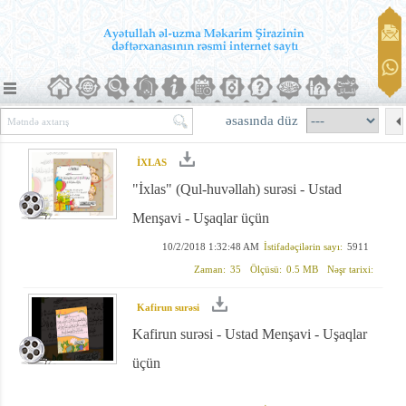
əsasında düz
İXLAS
"İxlas" (Qul-huvəllah) surəsi - Ustad
Menşavi - Uşaqlar üçün
10/2/2018 1:32:48 AM
İstifadəçilərin sayı:
5911
Zaman:
35
Ölçüsü:
0.5 MB
Nəşr tarixi:
Kafirun surəsi
Kafirun surəsi - Ustad Menşavi - Uşaqlar
üçün