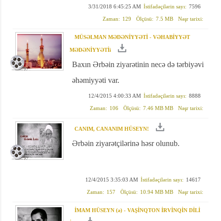
3/31/2018 6:45:25 AM
İstifadəçilərin sayı:
7596
Zaman:
129
Ölçüsü:
7.5 MB
Nəşr tarixi:
MÜSƏLMAN MƏDƏNİYYƏTİ - VƏHABİYYƏT
MƏDƏNİYYƏTİi
Baxın Ərbəin ziyarətinin necə də tərbiyəvi
əhəmiyyəti var.
12/4/2015 4:00:33 AM
İstifadəçilərin sayı:
8888
Zaman:
106
Ölçüsü:
7.46 MB MB
Nəşr tarixi:
CANIM, CANANIM HÜSEYN!
Ərbəin ziyarətçilərinə həsr olunub.
12/4/2015 3:35:03 AM
İstifadəçilərin sayı:
14617
Zaman:
157
Ölçüsü:
10.94 MB MB
Nəşr tarixi:
İMAM HÜSEYN (ə) - VAŞİNQTON İRVİNQİN DİLİ