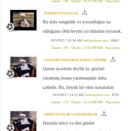
Zaman:
198
Ölçüsü:
14.26 MB MB
Nəşr tarixi:
HƏQİQİ YOXSULLUQ
Bu dəfə zənginlik və yoxsulluğun nə
olduğunu Əhli-beytin (ə) dilindən öyrənək.
10/3/2015 7:21:56 AM
İstifadəçilərin sayı:
10642
Zaman:
295
Ölçüsü:
13.91 MB MB
Nəşr tarixi:
GÖYLƏRİ YARATMAQ DAHA CƏTİNDİR
Quran ayəsində deyilir ki, göyləri
yaratmaq insanı yaratmaqdan daha
çətindir. Bu, böyük bir elmi məsələdən
10/3/2015 7:14:12 AM
İstifadəçilərin sayı:
8703
xəbər verir
Zaman:
176
Ölçüsü:
14.14 MB MB
Nəşr tarixi:
TARİXİ GÜNLƏR VƏ BAYRAMLAR
Hazırda tarixi və dini günlər