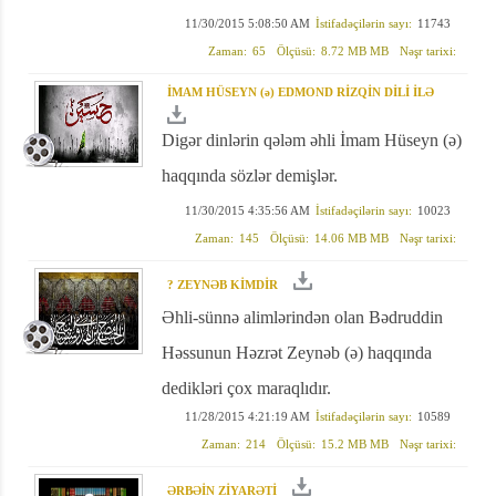
11/30/2015 5:08:50 AM
İstifadəçilərin sayı:
11743
Zaman:
65
Ölçüsü:
8.72 MB MB
Nəşr tarixi:
İMAM HÜSEYN (ə) EDMOND RİZQİN DİLİ İLƏ
Digər dinlərin qələm əhli İmam Hüseyn (ə)
haqqında sözlər demişlər.
11/30/2015 4:35:56 AM
İstifadəçilərin sayı:
10023
Zaman:
145
Ölçüsü:
14.06 MB MB
Nəşr tarixi:
? ZEYNƏB KİMDİR
Əhli-sünnə alimlərindən olan Bədruddin
Həssunun Həzrət Zeynəb (ə) haqqında
dedikləri çox maraqlıdır.
11/28/2015 4:21:19 AM
İstifadəçilərin sayı:
10589
Zaman:
214
Ölçüsü:
15.2 MB MB
Nəşr tarixi:
ƏRBƏİN ZİYARƏTİ