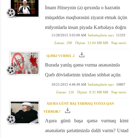
İmam Hüseynin (ə) qırxında o həzrətin
müqəddəs məqbərəsini ziyarət etmək üçün
milyonlarla insan piyada Kərbəlaya doğru
11/28/2015 3:03:00 AM
İstifadəçilərin sayı:
11333
axışır. Bu böyük birliyə Məkarim Şirazinin
Zaman:
298
Ölçüsü:
13.04 MB MB
Nəşr tarixi:
də tövsiyələri var.
QƏMƏ VURMA -2
Burada yanlış qəmə vurma ənənəsində
Qərb dövlətlərinin izindən söhbət açılır.
10/21/2015 4:46:49 AM
İstifadəçilərin sayı:
10807
Zaman:
126
Ölçüsü:
8.32 MB MB
Nəşr tarixi:
AŞURA GÜNÜ BAŞ YARMAQ YOXSA QAN
VERMƏK?
Aşura günü başa qəmə vurmaq kimi
ənənələrin şəriətimizdə dəlili varmı? Ustad