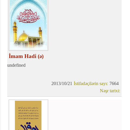
İmam Hadi (ə)
undefined
2013/10/21
İstifadəçilərin sayı:
7664
Nəşr tarixi: