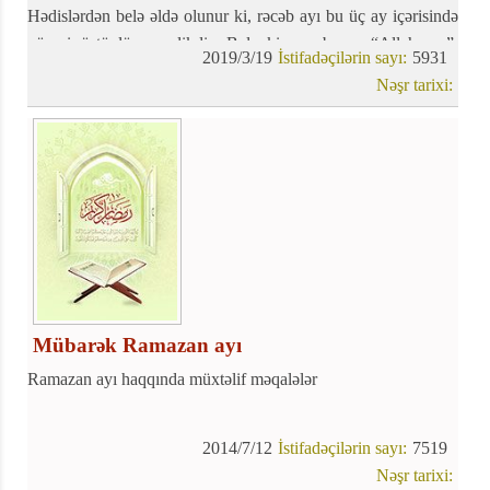
Hədislərdən belə əldə olunur ki, rəcəb ayı bu üç ay içərisində
xüsusi üstünlüyə malikdir. Belə ki, rəcəb ayı “Allah ayı”,
2019/3/19
İstifadəçilərin sayı:
5931
şaban ayı “Peyğəmbər ayı”, ramazan ayı isə “Ümmətin ayı”
Nəşr tarixi:
adlanmışdır. Rəcəb ayı “haram aylar”dan biridir. Bu aylarda
(haram aylarda) cinayətlərin diyəsi daha ağır olur. Rəcəb
ayında – hətta ayın bir gününü - oruc tutmağın böyük
savabları barədə nəql olunmuş saysız hədislərdən aydın olur
ki, bu ay ibadət və özünüislah ayıdır.
Mübarək Ramazan ayı
Ramazan ayı haqqında müxtəlif məqalələr
2014/7/12
İstifadəçilərin sayı:
7519
Nəşr tarixi: