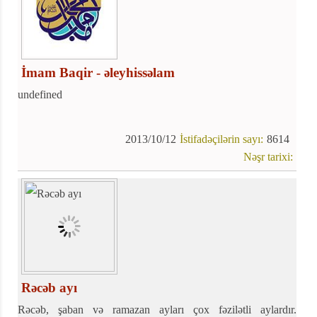
İmam Baqir - əleyhissəlam
undefined
2013/10/12
İstifadəçilərin sayı:
8614
Nəşr tarixi:
Rəcəb ayı
Rəcəb, şaban və ramazan ayları çox fəzilətli aylardır.