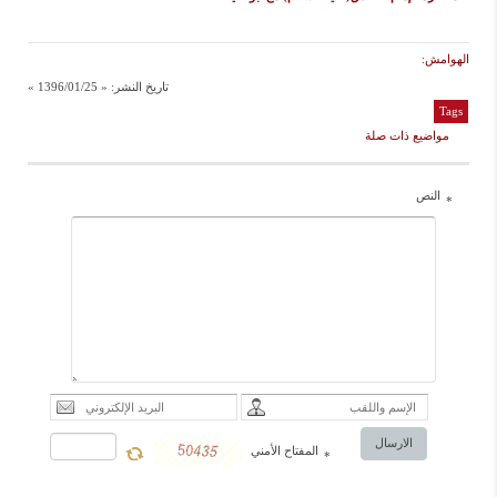
الهوامش:
تاريخ النشر:
« 1396/01/25 »
Tags
مواضيع ذات صلة
النص
*
الارسال
المفتاح الأمني
*