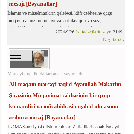
mesajı
[Bəyanatlar]
İslamın və müsəlmanların qələbəsi, küfr cəbhəsinə qarşı
müqavimətiniz nümunəvi və tərifəlayiqdir və sizə,
mücahidlərə və o diyarın müqavimət və məzlum camaatına
2024/9/26
İstifadəçilərin sayı:
2149
verilən vəd ( (وَلَيَنْصُرَنَّ اللهُ مَنْ يَنْصُرُهُ) Allah kömək edənlərə
Nəşr tarixi:
kömək olsun) yerinə yetmişdir
Mərcəyi-təqlidin dəftərxanası yayımladı:
Ali-məqam mərcəyi-təqlid Ayətullah Məkarim
Şirazinin Müqavimət cəbhəsinin bir qrup
komandiri və mücahidcəsinə şəhid olmasının
ardınca mesaj
[Bəyanatlar]
HƏMAS-ın siyasi ofisinin rəhbəri Zati-aliləri cənab İsmayıl