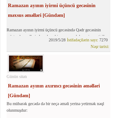
Ramazan ayının iyirmi üçüncü gecəsinin
məxsus əməlləri
[Gündəm]
Ramazan ayının iyirmi üçüncü gecəsində Qədr gecəsinin
müştərək əməllərindən əlavə bir neçə əməl də yerinə yetirilir:
2019/5/28
İstifadəçilərin sayı:
7270
Nəşr tarixi:
Günün sitatı
Ramazan ayının axırıncı gecəsinin əməlləri
[Gündəm]
Bu mübarək gecədə də bir neçə əməli yerinə yetirmək nəql
olunmuşdur: