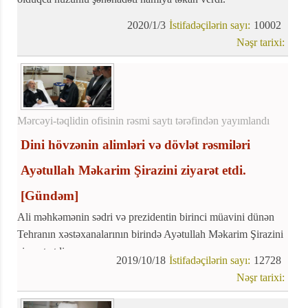
2020/1/3
İstifadəçilərin sayı:
10002
Nəşr tarixi:
Mərcəyi-təqlidin ofisinin rəsmi saytı tərəfindən yayımlandı
Dini hövzənin alimləri və dövlət rəsmiləri
Ayətullah Məkarim Şirazini ziyarət etdi.
[Gündəm]
Ali məhkəmənin sədri və prezidentin birinci müavini dünən
Tehranın xəstəxanalarının birində Ayətullah Məkarim Şirazini
ziyarət etdi.
2019/10/18
İstifadəçilərin sayı:
12728
Nəşr tarixi: