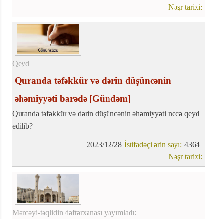
kədər və ağrıya səbəb olub
Nəşr tarixi:
Qeyd
Quranda təfəkkür və dərin düşüncənin
əhəmiyyəti barədə
[Gündəm]
Quranda təfəkkür və dərin düşüncənin əhəmiyyəti necə qeyd
edilib?
2023/12/28
İstifadəçilərin sayı:
4364
Nəşr tarixi:
Mərcəyi-təqlidin dəftərxanası yayımladı: