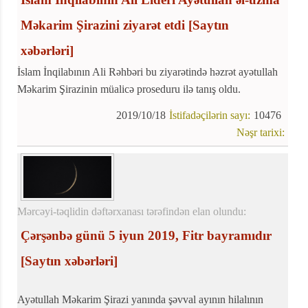
Məkarim Şirazini ziyarət etdi
[Saytın
xəbərləri]
İslam İnqilabının Ali Rəhbəri bu ziyarətində həzrət ayətullah
Məkarim Şirazinin müalicə proseduru ilə tanış oldu.
2019/10/18
İstifadəçilərin sayı:
10476
Nəşr tarixi:
Mərcəyi-təqlidin dəftərxanası tərəfindən elan olundu:
Çərşənbə günü 5 iyun 2019, Fitr bayramıdır
[Saytın xəbərləri]
Ayətullah Məkarim Şirazi yanında şəvval ayının hilalının