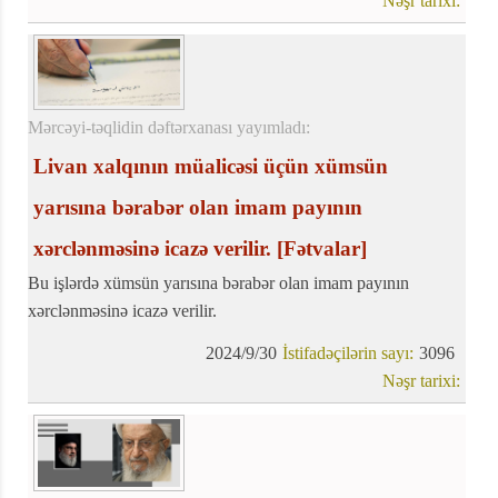
Nəşr tarixi:
Mərcəyi-təqlidin dəftərxanası yayımladı:
Livan xalqının müalicəsi üçün xümsün
yarısına bərabər olan imam payının
xərclənməsinə icazə verilir.
[Fətvalar]
Bu işlərdə xümsün yarısına bərabər olan imam payının
xərclənməsinə icazə verilir.
2024/9/30
İstifadəçilərin sayı:
3096
Nəşr tarixi: