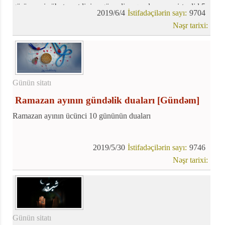
görünməsi sübuta yetdiyinə görə aliməqamlı mərcəyi-təqlid 5
2019/6/4
İstifadəçilərin sayı:
9704
iyun, çərşənbə gününü şəvval ayının biri və Fitr bayramı elan
Nəşr tarixi:
etdi.
Günün sitatı
Ramazan ayının gündəlik duaları
[Gündəm]
Ramazan ayının ücünci 10 gününün duaları
2019/5/30
İstifadəçilərin sayı:
9746
Nəşr tarixi:
Günün sitatı