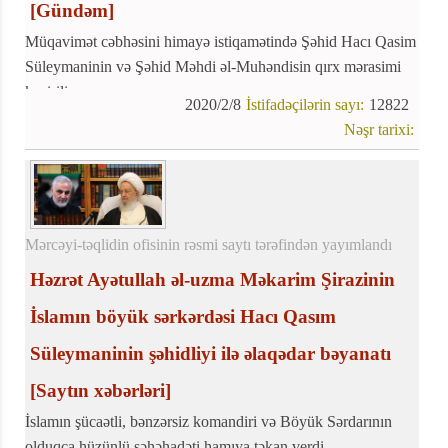
[Gündəm]
Müqavimət cəbhəsini himayə istiqamətində Şəhid Hacı Qasim
Süleymaninin və Şəhid Məhdi əl-Muhəndisin qırx mərasimi
keçirilir.
2020/2/8
İstifadəçilərin sayı:
12822
Nəşr tarixi:
Mərcəyi-təqlidin ofisinin rəsmi saytı tərəfindən yayımlandı
Həzrət Ayətullah əl-uzma Məkarim Şirazinin
İslamın böyük sərkərdəsi Hacı Qasım
Süleymaninin şəhidliyi ilə əlaqədar bəyanatı
[Saytın xəbərləri]
İslamın şücaətli, bənzərsiz komandiri və Böyük Sərdarının
olduqca hüzünlü şəhəhadəti hamıya təkan verdi.