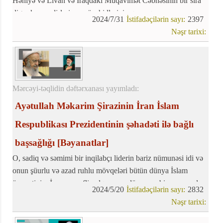
Həniyə və Livan və İraqdakı Müqavimət Cəbhəsinin bir sıra
digər komandirləri və mücahidlərinin qorxaqcasına
2024/7/31
İstifadəçilərin sayı:
2397
öldürülməsi və şəhadət xəbəri təəssüfedici bir xəbər oldu
Nəşr tarixi:
Mərcəyi-təqlidin dəftərxanası yayımladı:
Ayətullah Məkarim Şirazinin İran İslam
Respublikası Prezidentinin şəhadəti ilə bağlı
başsağlığı
[Bəyanatlar]
O, sadiq və səmimi bir inqilabçı liderin bariz nümunəsi idi və
onun şüurlu və azad ruhlu mövqeləri bütün dünya İslam
ümmətinin, İranın şərəfli xalqının və dünyanın bir çox məzlum
2024/5/20
İstifadəçilərin sayı:
2832
insanlarının şərəf və iftixar mənbəyinə çevrildi.
Nəşr tarixi: