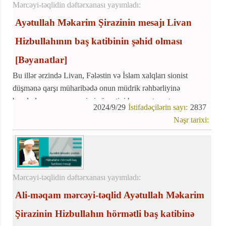
Mərcəyi-təqlidin dəftərxanası yayımladı:
Ayətullah Məkarim Şirazinin mesajı Livan
Hizbullahının baş katibinin şəhid olması
[Bəyanatlar]
Bu illər ərzində Livan, Fələstin və İslam xalqları sionist
düşmənə qarşı müharibədə onun müdrik rəhbərliyinə
borcludur və onun səmimi şücaətini heç vaxt unutmayacaq və
2024/9/29
İstifadəçilərin sayı:
2837
müqavimət bayrağı həmişə uca qalacaq
Nəşr tarixi:
Mərcəyi-təqlidin dəftərxanası yayımladı:
Ali-məqam mərcəyi-təqlid Ayətullah Məkarim
Şirazinin Hizbullahın hörmətli baş katibinə