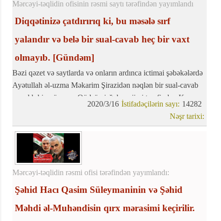
Mərcəyi-təqlidin ofisinin rəsmi saytı tərəfindən yayımlandı
Diqqətinizə çatdırırıq ki, bu məsələ sırf
yalandır və belə bir sual-cavab heç bir vaxt
olmayıb.
[Gündəm]
Bəzi qəzet və saytlarda və onların ardınca ictimai şəbəkələrdə
Ayətullah əl-uzma Məkarim Şirazidən nəqlən bir sual-cavab
yer alıb ki, mövzusu Qüdsün işğalçı rejimi tərəfindən Korona
2020/3/16
İstifadəçilərin sayı:
14282
xəstəliyinin dərmanının kəşfi və istehsalı və dərmanın
Nəşr tarixi:
onlardan alınmasının hökmü barəsindədir.
Mərcəyi-təqlidin rəsmi ofisi tərəfindən yayımlandı:
Şəhid Hacı Qasim Süleymaninin və Şəhid
Məhdi əl-Muhəndisin qırx mərasimi keçirilir.