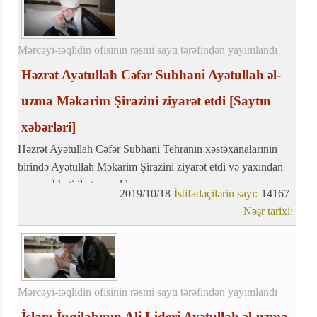
Mərcəyi-təqlidin ofisinin rəsmi saytı tərəfindən yayımlandı
Həzrət Ayətullah Cəfər Subhani Ayətullah əl-
uzma Məkarim Şirazini ziyarət etdi
[Saytın
xəbərləri]
Həzrət Ayətullah Cəfər Subhani Tehranın xəstəxanalarının
birində Ayətullah Məkarim Şirazini ziyarət etdi və yaxından
onun səhhəti ilə tanış oldu.
2019/10/18
İstifadəçilərin sayı:
14167
Nəşr tarixi:
Mərcəyi-təqlidin ofisinin rəsmi saytı tərəfindən yayımlandı
İslam İnqilabının Ali Lideri Ayətullah əl-uzma