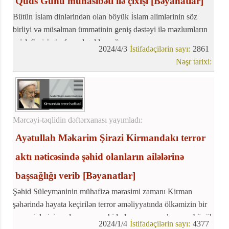
Qüds Günü münasibəti ilə çıxışı
[Bəyanatlar]
Bütün İslam dinlərindən olan böyük İslam alimlərinin söz
birliyi və müsəlman ümmətinin geniş dəstəyi ilə məzlumların
müdafiəsi üçün fəryad qaldırmağı
2024/4/3
İstifadəçilərin sayı:
2861
Nəşr tarixi:
Mərcəyi-təqlidin dəftərxanası yayımladı:
Ayətullah Məkarim Şirazi Kirmandakı terror
aktı nəticəsində şəhid olanların ailələrinə
başsağlığı verib
[Bəyanatlar]
Şəhid Süleymaninin mühafizə mərasimi zamanı Kirman
şəhərində həyata keçirilən terror əməliyyatında ölkəmizin bir
çox əzizlərinin zalımcasına şəhid olması və yaralanması böyük
2024/1/4
İstifadəçilərin sayı:
4377