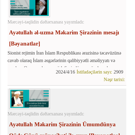
Mərcəyi-təqlidin dəftərxanası yayımladı:
Ayətullah əl-uzma Məkarim Şirazinin mesajı
[Bəyanatlar]
Sionist rejimin İran İslam Respublikası ərazisinə təcavüzünə
cavab olaraq İslam əsgərlərinin qalibiyyətli əməliyyatı və
məzlum Qəzzə xalqının müdafiəsi, dünya müsəlmanlarının
2024/4/16
İstifadəçilərin sayı:
2909
qürur, şərəf və məmnunluq mənbəyinə çevrildi.
Nəşr tarixi:
Mərcəyi-təqlidin dəftərxanası yayımladı:
Ayətullah Məkarim Şirazinin Ümumdünya