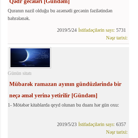
Qədr gecələri
[Gündəm]
Quranın nazil olduğu bu əzəmətli gecənin fəzilətindən
bəhrələnək.
2019/5/24
İstifadəçilərin sayı:
5731
Nəşr tarixi:
Günün sitatı
Mübarək ramazan ayının gündüzlərində bir
neçə əməl yerinə yetirilir
[Gündəm]
1- Mötəbər kitablarda qeyd olunan bu duanı hər gün oxu:
2019/5/23
İstifadəçilərin sayı:
6357
Nəşr tarixi: