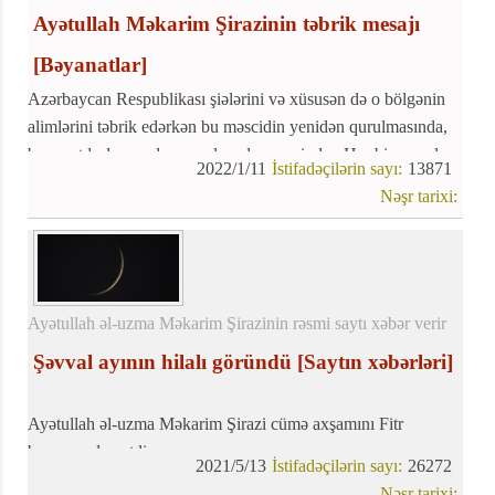
Ayətullah Məkarim Şirazinin təbrik mesajı
[Bəyanatlar]
Azərbaycan Respublikası şiələrini və xüsusən də o bölgənin
alimlərini təbrik edərkən bu məscidin yenidən qurulmasında,
başa çatdırılmasında və açılışında əməyi olan Hər bir məsul
2022/1/11
İstifadəçilərin sayı:
13871
şəxsə təşəkkür etməyi lazım bildik.
Nəşr tarixi:
Ayətullah əl-uzma Məkarim Şirazinin rəsmi saytı xəbər verir
Şəvval ayının hilalı göründü
[Saytın xəbərləri]
Ayətullah əl-uzma Məkarim Şirazi cümə axşamını Fitr
bayramı elan etdi.
2021/5/13
İstifadəçilərin sayı:
26272
Ayətullah Məkarim Şirazi yanında şəvval ayının hilalının
Nəşr tarixi: