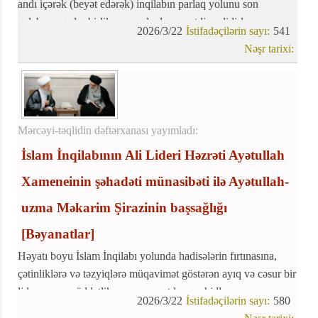
andı içərək (beyət edərək) inqilabın parlaq yolunu son
qələbəyə qədər birlik və əzmlə davam etdirməlidirlər.
2026/3/22
İstifadəçilərin sayı:
541
Nəşr tarixi:
Mərcəyi-təqlidin dəftərxanası yayımladı:
İslam İnqilabının Ali Lideri Həzrəti Ayətullah
Xameneinin şəhadəti münasibəti ilə Ayətullah-
uzma Məkarim Şirazinin başsağlığı
[Bəyanatlar]
Həyatı boyu İslam İnqilabı yolunda hadisələrin fırtınasına,
çətinliklərə və təzyiqlərə müqavimət göstərən ayıq və cəsur bir
lider, uzun müddətlik arzusuna çatdı və şəhidlər sırasına
2026/3/22
İstifadəçilərin sayı:
580
qoşuldu