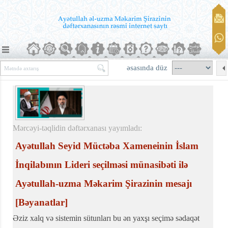
əsasında düz
Mərcəyi-təqlidin dəftərxanası yayımladı:
Ayətullah Seyid Müctəba Xameneinin İslam
İnqilabının Lideri seçilməsi münasibəti ilə
Ayətullah-uzma Məkarim Şirazinin mesajı
[Bəyanatlar]
Əziz xalq və sistemin sütunları bu ən yaxşı seçimə sədaqət