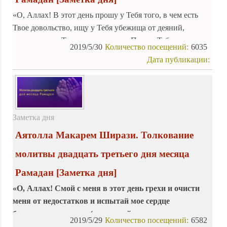
«О, Аллах! В этот день прошу у Тебя того, в чем есть
Твое довольство, ищу у Тебя убежища от деяний,
вызывающих Твое недовольство. Прошу Тебя помочь
2019/5/30
Количество посещений:
6035
мне быть покорным Тебе и не ослушаться, о,
Дата публикации:
Великодушный ко всем просящим!»
Заметка дня
Аятолла Макарем Ширази. Толкование
молитвы двадцать третьего дня месяца
Рамадан
[Заметка дня]
«О, Аллах! Смой с меня в этот день грехи и очисти
меня от недостатков и испытай мое сердце
благочестием сердец (и испытай меня, как
2019/5/29
Количество посещений:
6582
испытываешь богобоязненных), о, уменьшающий