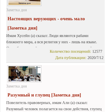
Заметка дня
Настоящих верующих - очень мало
[Заметка дня]
Имам Хусейн (а) сказал: Люди являются рабами
ближнего мира, а вся религия у них - лишь на языке.
Они оберегают её, покуда она приносит определённую
Количество посещений:
12577
выгоду в их жизнь, и по этой причине, как только их
Дата публикации:
2020/7/12
испытывают посредством каких-нибудь лишений (по её
причине), то число набожных (из них) становится очень
малым!.
Заметка дня
Разумный и глупец
[Заметка дня]
Повелитель правоверных, имам Али (а) сказал:
Разумный человек полагается на свои действия, глупец