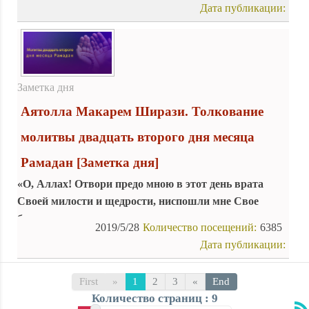
Дата публикации:
оплошности грешников!»
Заметка дня
Аятолла Макарем Ширази. Толкование
молитвы двадцать второго дня месяца
Рамадан
[Заметка дня]
«О, Аллах! Отвори предо мною в этот день врата
Своей милости и щедрости, ниспошли мне Свое
благословение, помоги мне совершить то, что
2019/5/28
Количество посещений:
6385
вызывает Твое довольство, введи меня в рай, о,
Дата публикации:
Исполняющий просьбы находящихся в безвыходном
положении!»
First
»
1
2
3
«
End
Количество страниц : 9