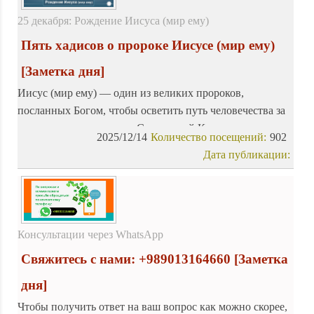
25 декабря: Рождение Иисуса (мир ему)
Пять хадисов о пророке Иисусе (мир ему)
[Заметка дня]
Иисус (мир ему) — один из великих пророков,
посланных Богом, чтобы осветить путь человечества за
века до прихода ислама. Священный Коран уделяет
2025/12/14
Количество посещений:
902
значительное внимание жизни пророка Иисуса (мир
Дата публикации:
ему), раскрывая подробности его благословенного
существования. В его стихах переплетаются история
Девы Марии, чудесное рождение Иисуса (мир ему) и
ключевые моменты жизни этого благородного пророка,
предлагая уникальный взгляд на его наследие.
Консультации через WhatsApp
Свяжитесь с нами: +989013164660
[Заметка
дня]
Чтобы получить ответ на ваш вопрос как можно скорее,