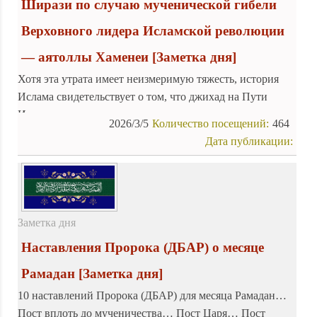
Ширази по случаю мученической гибели
Верховного лидера Исламской революции
— аятоллы Хаменеи
[Заметка дня]
Хотя эта утрата имеет неизмеримую тяжесть, история
Ислама свидетельствует о том, что джихад на Пути
Истины неизменно приносил желанные плоды именно
2026/3/5
Количество посещений:
464
через подобные жертвоприношения.
Дата публикации:
Заметка дня
Наставления Пророка (ДБАР) о месяце
Рамадан
[Заметка дня]
10 наставлений Пророка (ДБАР) для месяца Рамадан…
Пост вплоть до мученичества… Пост Царя… Пост