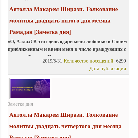
Аятолла Макарем Ширази. Толкование
молитвы двадцать пятого дня месяца
Рамадан
[Заметка дня]
«О, Аллах! В этот день одари меня любовью к Своим
приближенным и введи меня в число враждующих с
врагами Твоими. Помоги мне следовать сунне
2019/5/31
Количество посещений:
6290
Последнего из Твоих Пророков, о, защитник сердец
Дата публикации:
Пророков!»
Заметка дня
Аятолла Макарем Ширази. Толкование
молитвы двадцать четвертого дня месяца
Рамадан
[Заметка дня]