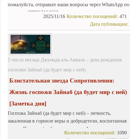
пожалуйста, отправьте ваши вопросы через WhatsApp по
номеру: +989013164660.
2025/11/16
Количество посещений:
471
Дата публикации:
5 числа месяца Джумада аль-Авваль – день рождения
госпожи Зайнаб (да будет мир с ней)
Блистательная звезда Сопротивления:
Жизнь госпожи Зайнаб (да будет мир с ней)
[Заметка дня]
Госпожа Зайнаб (да будет мир с ней) – личность,
закаленная в горниле веры и добродетели, воспитанная
в доме Пророка (да благословит его Аллах и
Количество посещений:
1090
приветствует). Она выросла в лучезарной атмосфере