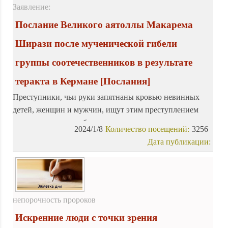
помощь всем мусульманам в этот благословенный месяц
Заявление:
Послание Великого аятоллы Макарема
Ширази после мученической гибели
группы соотечественников в результате
теракта в Кермане
[Послания]
Преступники, чьи руки запятнаны кровью невинных
детей, женщин и мужчин, ищут этим преступлением
повод посеять нестабильность в этом приграничном
2024/1/8
Количество посещений:
3256
регионе, чтобы компенсировать свои неудачи
Дата публикации:
непорочность пророков
Искренние люди с точки зрения