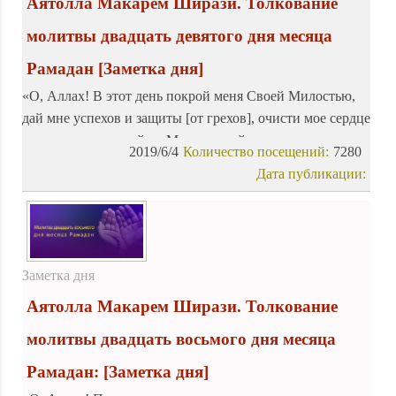
Аятолла Макарем Ширази. Толкование
молитвы двадцать девятого дня месяца
Рамадан
[Заметка дня]
«О, Аллах! В этот день покрой меня Своей Милостью,
дай мне успехов и защиты [от грехов], очисти мое сердце
от тьмы подозрений, о, Милостивый к верующим
2019/6/4
Количество посещений:
7280
рабам!»
Дата публикации:
Заметка дня
Аятолла Макарем Ширази. Толкование
молитвы двадцать восьмого дня месяца
Рамадан:
[Заметка дня]