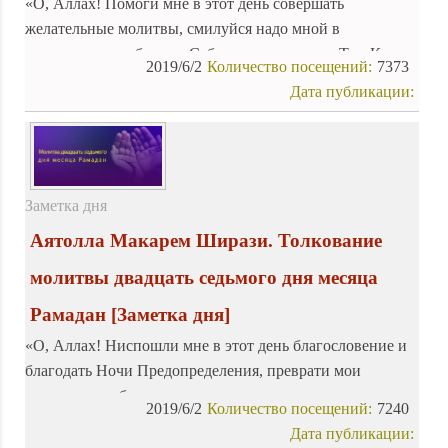
«О, Аллах! Помоги мне в этот день совершать
желательные молитвы, смилуйся надо мной в
трудностях, приблизь к Себе мое средство, о, Тот, Кого
2019/6/2
Количество посещений:
7373
не занимают настойчивые просьбы настойчивых!»
Дата публикации:
Заметка дня
Аятолла Макарем Ширази. Толкование
молитвы двадцать седьмого дня месяца
Рамадан
[Заметка дня]
«О, Аллах! Ниспошли мне в этот день благословение и
благодать Ночи Предопределения, преврати мои
трудности в облегчения, прими мои извинения, удали от
2019/6/2
Количество посещений:
7240
меня грехи и их последствия, о, Благосклонный к Своим
Дата публикации:
праведным рабам!»