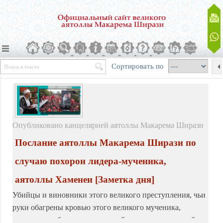
Сортировать по
Опубликовано канцелярией аятоллы Макарема Ширази
Послание аятоллы Макарема Ширази по
случаю похорон лидера-мученика,
аятоллы Хаменеи
[Заметка дня]
Убийцы и виновники этого великого преступления, чьи
руки обагрены кровью этого великого мученика,
командиров, беззащитных людей и угнетенных детей, не