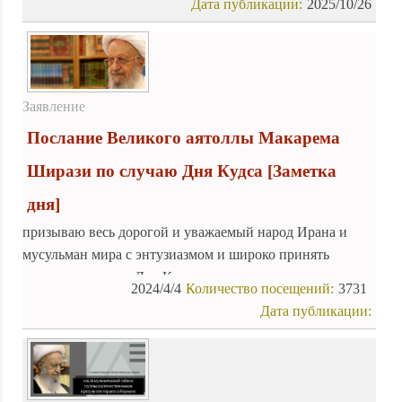
Дата публикации:
2025/10/26
откровения, впитывая пример своей матери Фатимы (да
будет мир с ней) и постигая мудрость своего отца Али
(да будет мир с ним). Эта статья посвящена некоторым из
бесчисленных добродетелей и чудес, которыми отмечена
жизнь этой благородной женщины.
Заявление
Послание Великого аятоллы Макарема
Ширази по случаю Дня Кудса
[Заметка
дня]
призываю весь дорогой и уважаемый народ Ирана и
мусульман мира с энтузиазмом и широко принять
участие в марше «Дня Кудса» и осудить эти
2024/4/4
Количество посещений:
3731
преступления. Прошу у Аллаха скорейшего исцеления
Дата публикации:
раненых, утешение скорбящих, прощение и
удовлетворение мучеников и освобождение всех
угнетенных, особенно угнетенного народа Газы. Прося
Всемогущего Аллаха, я надеюсь, что Он дарует честь и