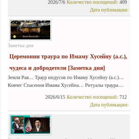
2026/7/6
Количество посещений:
409
уйдут от божественного наказания. Эта чистая кровь
Дата публикации:
никогда не будет забыта, и исламская община в рамках
принципов ислама и закона выполнит свой долг и
потребует справедливости за кровь этих мучеников.
Заметка дня
Церемонии траура по Имаму Хусейну (а.с.),
чудеса и добродетели
[Заметка дня]
Земля Рая… Траур индусов по Имаму Хусейну (а.с.)…
Ковчег Спасения Имама Хусейна… Ритуалы траура…
2026/6/15
Количество посещений:
712
Дата публикации: