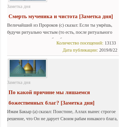
Заметка дня
Смерть мученика и чистота
[Заметка дня]
Величайший из Пророков (с) сказал: Если ты умрёшь,
будучи ритуально чистым (то есть, после ритуального
омовения, а также не обезображенным и не
Количество посещений:
13133
осквернённым посредством этого мира), то станешь
Дата публикации:
2019/8/22
шахидом - мучеником на пути Аллаха!.
Заметка дня
По какой причине мы лишаемся
божественных благ?
[Заметка дня]
Имам Бакыр (а) сказал: Поистине, Аллах вынес строгое
решение, что Он не дарует Своим рабам никакого блага,
которое впоследствии отнимет у них, кроме как по