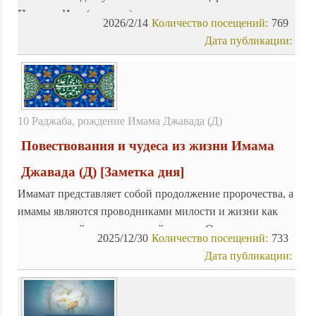
Пророка Исы (мир ему)…
2026/2/14
Количество посещений:
769
Дата публикации:
10 Раджаба, рождение Имама Джавада (Д)
Повествования и чудеса из жизни Имама
Джавада (Д)
[Заметка дня]
Имамат представляет собой продолжение пророчества, а
имамы являются проводниками милости и жизни как
материальной, так и духовной в мире. Они - причина
2025/12/30
Количество посещений:
733
творения, и все во вселенной существует благодаря их
Дата публикации:
присутствию. Поэтому материальные и духовные
благословения, которыми мы обладаем, являются
плодами их священного существования.