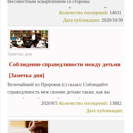
бессовестным оскорблением со стороны
невежественного президента Франции в адрес Великого
Количество посещений:
14631
Пророка Ислама (с) который олицетворяет
Дата публикации:
2020/10/30
божественную милость для миров. Мусульмане
возмущены этим оскорблением, и волна ненависти и
отвращения в связи с этим отвратительным поступком,
распространилась повсюду.
Заметка дня
Соблюдение справедливости между детьми
[Заметка дня]
Величайший из Пророков (с) сказал: Соблюдайте
справедливость меж своими детьми также, как вы
хотели бы, чтобы они соблюдали её по отношению к
2020/8/5
Количество посещений:
13882
вам!.
Дата публикации: