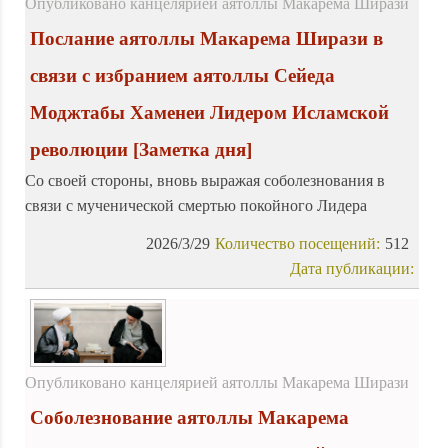
Опубликовано канцелярией аятоллы Макарема Ширази
Послание аятоллы Макарема Ширази в
связи с избранием аятоллы Сейеда
Моджтабы Хаменеи Лидером Исламской
революции
[Заметка дня]
Со своей стороны, вновь выражая соболезнования в
связи с мученической смертью покойного Лидера
революции, я выражаю свои самые искренние
2026/3/29
Количество посещений:
512
поздравления с этим избранием.
Дата публикации:
Опубликовано канцелярией аятоллы Макарема Ширази
Соболезнование аятоллы Макарема