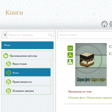
Книги
Фикх
С
С
Произведения аятоллы
Вероучение
Фикх
Нравственность
Познание шиизма
Материалы по теме
Сборник фетв «Разъяснение шариа