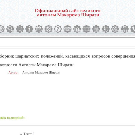
борник шариатских положений, касающихся вопросов совершения 
ветлости Аятоллы Макарема Ширази
Автор :
Аятолла Макарем Ширази
тских положений»
Текст