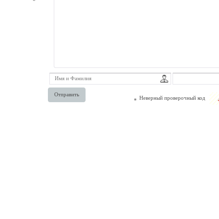
*
Отправить
Неверный проверочный код
*