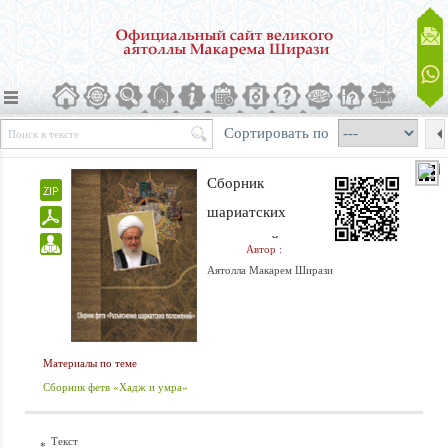
Сортировать по
Сборник
шариатскиx
положений,
Автор :
включающий
Аятолла Макарем Ширази
вопросы
омовения,
молитвы, хаджа,
Материалы по теме
поста и т.д, в
Сборник фетв «Хадж и умра»
соответствии с
Текст
фетвами его
*