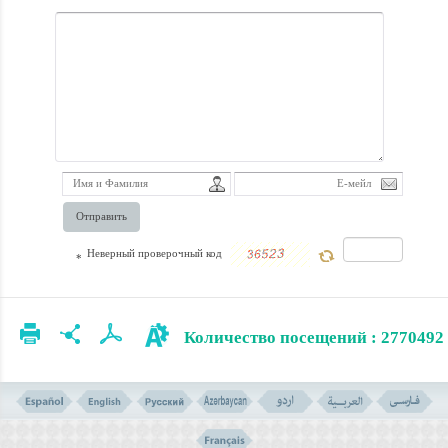
Светлости
Аятоллы
Макарема
Ширази. Книга
переведена на
арабский,
английский,
Отправить
урду, русский,
Неверный проверочный код
китайский и
*
азербайджанский
языки.
Количество посещений : 2770492