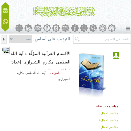
الترتيب على أساس
الأقسام القرآنیة المؤلّف: آیة الله
العظمى مکارم الشیرازی إعداد:
ابوالقاسم علیان نجادی
المؤلف :
آیة الله العظمى مکارم
الشیرازی
مواضيع ذات صلة
مختصر الامثل5
مختصر الامثل4
مختصر الامثل3