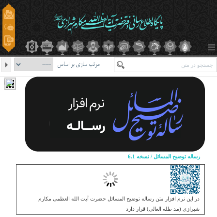
مرتب سازی بر اساس
رساله توضيح المسائل / نسخه 6.1
در این نرم افزار متن رساله توضیح المسائل حضرت آیت الله العظمی مکارم
شیرازی (مد ظله العالی) قرار دارد