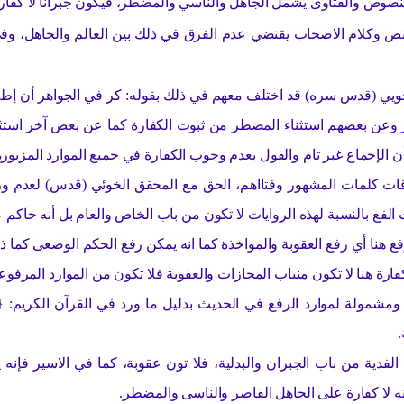
نصوص والفتاوى يشمل الجاهل والناسي والمضطر، فيكون جبرانا لا كفارة و
ص وكلام الاصحاب يقتضي عدم الفرق في ذلك بين العالم والجاهل، وفي
لخويي (قدس سره) قد اختلف معهم في ذلك بقوله: كر في الجواهر أن إطل
وعن بعضهم استثناء المضطر من ثبوت الكفارة كما عن بعض آخر استثناء 
ن الإجماع غير تام والقول بعدم وجوب الكفارة في جميع الموارد المزبورة ه
طلاقات كلمات المشهور وفتااهم، الحق مع المحقق الخوئي (قدس) لعدم
لفع بالنسبة لهذه الروايات لا تكون من باب الخاص والعام بل أنه حاكم ع
 هنا أي رفع العقوبة والمواخذة كما انه يمكن رفع الحكم الوضعى كما ذهب
رة هنا لا تكون منباب المجازات والعقوبة فلا تكون من الموارد المرفو
 ومشمولة لموارد الرفع في الحديث بدليل ما ورد في القرآن الكريم: {
.
الفدية من باب الجبران والبدلية، فلا تون عقوبة، كما في الاسير فإنه
نه لا كفارة على الجاهل القاصر والناسى والمضطر.