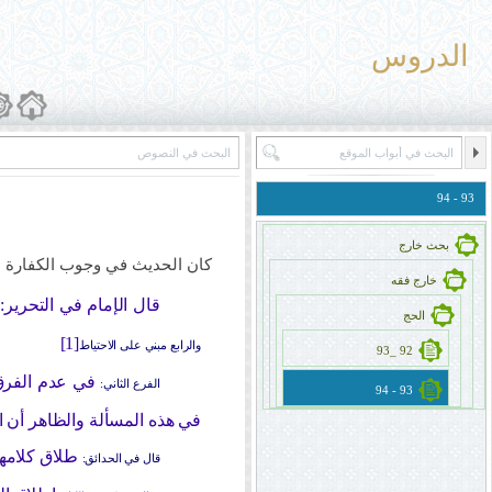
الدروس
93 - 94
بحث خارج
كان الحديث في وجوب الكفارة عل
خارج فقه
قال الإمام في التحرير: م
الحج
[1]
والرابع مبني على الاحتياط
92 _93
في عدم الفرق ب
الفرع الثاني:
93 - 94
في هذه المسألة والظاهر أن ا
طلاق كلامهم
قال في الحدائق: