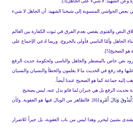
عن الشهيد: لا شيء على الجاهل[3].
 بعض الحواشي المنسوبة إلى شيخنا الشهيد: أن الجاهل لا شيء
اق النص والفتوى يقضي بعدم الفرق في ثبوت الكفارة بين العالم
الجاهل وأمّا الناسي فأولى بالخروج، وربما ادعي الإجماع على
و الصحيح[5].
 ورود نص خاص بالمضطر والجاهل والناسى ولحكومة حديث الرفع
ليها وقد رفع في الحديث ما لا يعلمون والخطأ والنسيان والنسيان
 إليه جماعة كما هو الصحيح عندنا أيضاً.
عة بحديث الرفع بل هي جبران لما فاتو بدل عنه، ليس بصحيح.
لِّيَذُوقَ وَبَالَ أَمْرِهِ
}[6]. فالظاهر من الوبال فيها هو العقوبة. ولأن
 يفتدى بشيئ ليحرر وهذا ليس من باب العقوبة، بل جبراً للاضرار