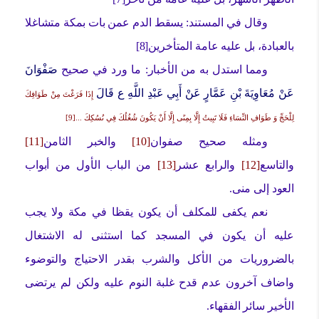
وقال في المستند: يسقط الدم عمن بات بمكة متشاغلا
بالعبادة، بل عليه عامة المتأخرين[8]
ومما استدل به من الأخبار: ما ورد في صحيح
صَفْوَانَ
عَنْ مُعَاوِيَةَ بْنِ عَمَّارٍ عَنْ أَبِي عَبْدِ اللَّهِ ع قَالَ
إِذَا فَرَغْتَ مِنْ طَوَافِكَ
لِلْحَجِّ وَ طَوَافِ النِّسَاءِ فَلَا تَبِيتُ إِلَّا بِمِنًى إِلَّا أَنْ يَكُونَ شُغُلُكَ فِي نُسُكِكَ
...
[9]
ومثله صحيح صفوان
[10]
والخبر الثامن
[11]
والتاسع
[12]
والرابع عشر
[13]
من الباب الأول من أبواب
العود إلى منى.
نعم يكفى للمكلف أن يكون يقظا في مكة ولا يجب
عليه أن يكون في المسجد كما استثنى له الاشتغال
بالضروريات من الأكل والشرب بقدر الاحتياج والتوضوء
واضاف آخرون عدم قدح غلبة النوم عليه ولكن لم يرتضى
الأخير سائر الفقهاء.