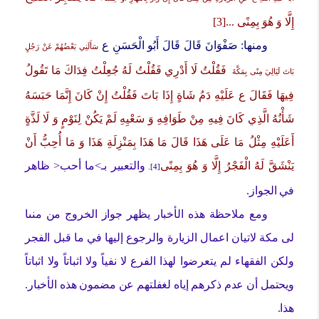
إِلَّا وَ هُوَ بِمِنًى
...[
3
]
ومنها:
صَفْوَانَ قَالَ قَالَ أَبُو الْحَسَنِ ع
سَأَلَنِي بَعْضُهُمْ عَنْ رَجُلٍ
فَقُلْتُ لَا أَدْرِي فَقُلْتُ لَهُ جُعِلْتُ فِدَاكَ مَا تَقُولُ
بَاتَ لَيَالِيَ مِنًى بِمَكَّةَ
فِيهَا فَقَالَ ع عَلَيْهِ دَمُ شَاةٍ إِذَا بَاتَ فَقُلْتُ إِنْ كَانَ إِنَّمَا حَبَسَهُ
شَأْنُهُ الَّذِي كَانَ فِيهِ مِنْ طَوَافِهِ وَ سَعْيِهِ لَمْ يَكُنْ لِنَوْمٍ وَ لَا لَذَّةٍ
أَعَلَيْهِ مِثْلُ مَا عَلَى هَذَا
قَالَ مَا هَذَا بِمَنْزِلَةِ هَذَا وَ مَا أُحِبُّ أَنْ
يَنْشَقَّ لَهُ الْفَجْرُ إِلَّا وَ هُوَ بِمِنًى
والتعبير بـ>ما أحب< ظاهر
.
[4]
في الجواز.
ومع ملاحظة هذه الأخبار يظهر جواز الخروج من منىا
لى مكة لاتيان اعمال الزيارة والرجوع إليها في ما قبل الفجر
ولكن الفقهاء لم يتعرضوا لهذا الفرع لا نفياً ولا اثباتاً ولا اثباتاً
ويحتمل أن عدم ذكرهم إياه لغفلتهم عن مضمون هذه الأخبار.
هذا.