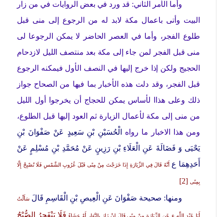
وأما الأمر الثاني: قد ورد في بعض الروايات في من زار
البيت وأتى باعمال مكة لابد له من الرجوع إلى منى قبل
طلوع الفجر، وأما في العصر الحاضر لا يمكن الرجوعا لى
منى قبل الفجر لمن جاء إلى مكة بعد منتصف الليل لازدحام
الحجيج ولكن إذا خرج إليها في النصف الأول فيمكنه الرجوع
قبل الفجر، وقد دلت هذه الأخبار بما فيها من الصحاح جواز
ذلك وعلى هذاا لأساس يمكن للحجاج أن يخرجوا أول الليل
من منى إلى مكة لأعمال الزيارة ثم العود إليها قبل الطلوع،
ومن هذا الاخبار ما رواه
الْحُسَيْنِ بْنِ سَعِيدٍ عَنْ صَفْوَانَ بْنِ
يَحْيَى وَ فَضَالَةَ عَنِ الْعَلَاءِ بْنِ رَزِينٍ عَنْ مُحَمَّدِ بْنِ مُسْلِمٍ عَنْ
أَحَدِهِمَا ع
أَنَّهُ قَالَ فِي الزِّيَارَةِ
إِذَا خَرَجْتَ مِنْ مِنًى قَبْلَ غُرُوبِ الشَّمْسِ فَلَا تُصْبِحْ إِلَّا
[2]
بِمِنًى
ومنها: صحيحة
صَفْوَانَ عَنِ الْعِيصِ بْنِ الْقَاسِمِ قَالَ
سَأَلْتُ
فَلَا يَنْفَجِرُ الصُّبْحُ
أَبَا عَبْدِ اللَّهِ ع عَنِ الزِّيَارَةِ مِنْ مِنًى قَالَ إِنْ زَارَ بِالنَّهَارِ أَوْ عِشَاءً